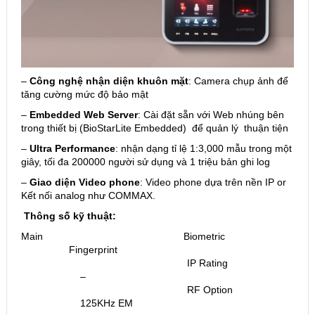
–
Công nghệ nhận diện khuôn mặt
: Camera chụp ảnh để
tăng cường mức độ bảo mật
–
Embedded Web Server
: Cài đặt sẵn với Web nhúng bên
trong thiết bị (BioStarLite Embedded) để quản lý thuận tiện
–
Ultra Performance
: nhận dạng tỉ lệ 1:3,000 mẫu trong một
giây, tối đa 200000 người sử dụng và 1 triệu bản ghi log
–
Giao diện Video phone
: Video phone dựa trên nền IP or
Kết nối analog như COMMAX.
Thông số kỹ thuật:
Main Biometric
Fingerprint
IP Rating
–
RF Option
125KHz EM