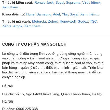
Thiết bị kiểm soát:
Ronald Jack
,
Soyal
,
Suprema
,
Virdi
,
Idteck
,
Xem thêm...
Khóa điện tử:
Hune
,
Samsung
,
Adel
,
Ybs
,
Soyal
,
Xem thêm...
Thiết bị mã vạch:
Motorola
,
Zebex
,
Honeywell
,
Godex
,
TSC
,
Zebra
,
Argox
,
Xem thêm...
CÔNG TY CỔ PHẦN MANGOTECH
Là công ty đi đầu trong lĩnh vực ứng dụng công nghệ nhận dạng
vào chấm công – kiểm soát an ninh. Chuyên cung cấp các giải
pháp và thiết bị: Máy chấm công, thiết bị kiểm soát ra vào, thiết bị
bán hàng – quản lý siêu thị, thiết bị an ninh – giám sát. Triển khai
lắp đặt hệ thống kiểm soát cửa, kiểm soát thang máy, bãi đỗ xe
chuyên nghiệp.
Hà Nội
Địa chỉ: Số 16, Ngõ 64/33 Kim Giang, Quận Thanh Xuân, Hà Nội,
Hà Nội
Di động: 0906.225.338