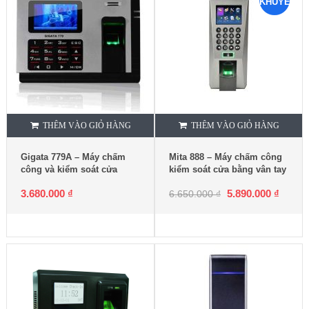
KHUYẾN
MẠI
THÊM VÀO GIỎ HÀNG
THÊM VÀO GIỎ HÀNG
Gigata 779A – Máy chấm
Mita 888 – Máy chấm công
công và kiểm soát cửa
kiểm soát cửa bằng vân tay
3.680.000
₫
5.890.000
₫
6.650.000
₫