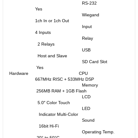
RS-232
Yes
Wiegand
1ch In or 1ch Out
Input
4 Inputs
Relay
2 Relays
USB
Host and Slave
SD Card Slot
Yes
Hardware CPU
667MHz RISC + 533MHz DSP
Memory
256MB RAM + 1GB Flash
LCD
5.0″ Color Touch
LED
Indicator Multi-Color
Sound
16bit Hi-Fi
Operating Temp.
-20° to 50°C