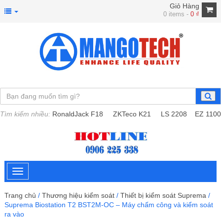
Giỏ Hàng
0 items -
0
₫
Tìm kiếm nhiều:
RonaldJack F18
ZKTeco K21
LS 2208
EZ 1100
Trang chủ
/
Thương hiệu kiểm soát
/
Thiết bị kiểm soát Suprema
/
Suprema Biostation T2 BST2M-OC – Máy chấm công và kiểm soát
ra vào