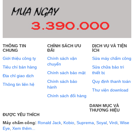
THÔNG TIN
CHÍNH SÁCH ƯU
DỊCH VỤ VÀ TIỆN
CHUNG
ĐÃI
ÍCH
Giới thiệu công ty
Chính sách vận
Sửa máy chấm công
chuyển
Tiêu chí bán hàng
Sửa chữa bảo trì
Chính sách bảo mật
thiết bị
Địa chỉ giao dịch
Chính sách bảo
Quy định thanh toán
Thông tin liên hệ
hành
Thư viện download
Chính sách đổi hàng
DANH MỤC VÀ
THƯƠNG HIỆU
ĐƯỢC YÊU THÍCH
Máy chấm công:
Ronald Jack
,
Kobio
,
Suprema
,
Soyal
,
Virdi
,
Wise
Eye
,
Xem thêm...