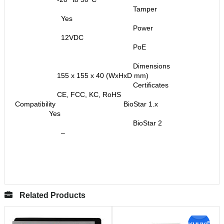
Tamper
Yes
Power
12VDC
PoE
Dimensions
155 x 155 x 40 (WxHxD mm)
Certificates
CE, FCC, KC, RoHS
Compatibility BioStar 1.x
Yes
BioStar 2
–
Related Products