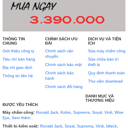
THÔNG TIN
CHÍNH SÁCH ƯU
DỊCH VỤ VÀ TIỆN
CHUNG
ĐÃI
ÍCH
Giới thiệu công ty
Chính sách vận
Sửa máy chấm công
chuyển
Tiêu chí bán hàng
Sửa chữa bảo trì
Chính sách bảo mật
thiết bị
Địa chỉ giao dịch
Chính sách bảo
Quy định thanh toán
Thông tin liên hệ
hành
Thư viện download
Chính sách đổi hàng
DANH MỤC VÀ
THƯƠNG HIỆU
ĐƯỢC YÊU THÍCH
Máy chấm công:
Ronald Jack
,
Kobio
,
Suprema
,
Soyal
,
Virdi
,
Wise
Eye
,
Xem thêm...
Thiết bị kiểm soát:
Ronald Jack
,
Soyal
,
Suprema
,
Virdi
,
Idteck
,