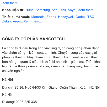
Xem thêm...
Khóa điện tử:
Hune
,
Samsung
,
Adel
,
Ybs
,
Soyal
,
Xem thêm...
Thiết bị mã vạch:
Motorola
,
Zebex
,
Honeywell
,
Godex
,
TSC
,
Zebra
,
Argox
,
Xem thêm...
CÔNG TY CỔ PHẦN MANGOTECH
Là công ty đi đầu trong lĩnh vực ứng dụng công nghệ nhận dạng
vào chấm công – kiểm soát an ninh. Chuyên cung cấp các giải
pháp và thiết bị: Máy chấm công, thiết bị kiểm soát ra vào, thiết bị
bán hàng – quản lý siêu thị, thiết bị an ninh – giám sát. Triển khai
lắp đặt hệ thống kiểm soát cửa, kiểm soát thang máy, bãi đỗ xe
chuyên nghiệp.
Hà Nội
Địa chỉ: Số 16, Ngõ 64/33 Kim Giang, Quận Thanh Xuân, Hà Nội,
Hà Nội
Di động: 0906.225.338