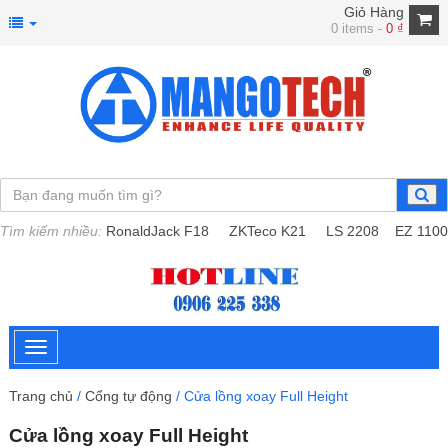
Giỏ Hàng
0 items -
0
₫
Tìm kiếm nhiều:
RonaldJack F18
ZKTeco K21
LS 2208
EZ 1100
Trang chủ
/
Cổng tự động
/ Cửa lồng xoay Full Height
Cửa lồng xoay Full Height