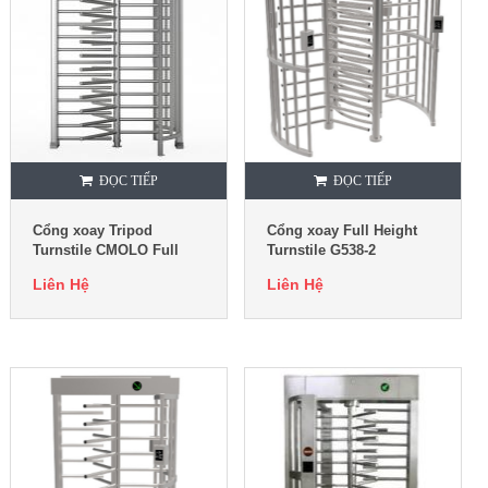
ĐỌC TIẾP
ĐỌC TIẾP
Cổng xoay Tripod
Cổng xoay Full Height
Turnstile CMOLO Full
Turnstile G538-2
Height Turnstile CPW-
Liên Hệ
Liên Hệ
221AF