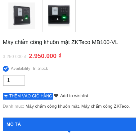
Máy chấm công khuôn mặt ZKTeco MB100-VL
2.950.000
₫
3.250.000
₫
Availability: In Stock
Add to wishlist
THÊM VÀO GIỎ HÀNG
Danh mục:
Máy chấm công khuôn mặt
,
Máy chấm công ZKTeco
.
MÔ TẢ