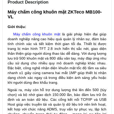
Product Description
Máy chấm công khuôn mặt ZKTeco MB100-
VL
Giới thiệu:
Máy chấm công khuôn mặt
là giải pháp hiện đại giúp
doanh nghiệp nâng cao hiệu quả quản lý nhân sự, đảm bảo
tính chính xác và tiết kiệm thời gian tối đa. Thiết bị được
trang bị màn hình TFT 2.8 inch hiển thị sắc nét, giao diện
thân thiện giúp người dùng thao tác dễ dàng. Với dung lượng
lưu trữ 500 khuôn mặt và 800 dấu vân tay, máy đáp ứng nhu
cầu sử dụng cho nhiều quy mô doanh nghiệp khác nhau.
Đặc biệt, công nghệ nhận diện khuôn mặt tốc độ tầm xa siêu
nhanh ≤1 giây cùng camera hai mắt 1MP giúp thiết bị nhận
dạng chính xác ngay cả trong điều kiện ánh sáng yếu hoặc
khi người dùng đeo khẩu trang.
Ngoài ra, máy còn hỗ trợ dung lượng thẻ lên đến 500 (tùy
chọn) và bộ nhớ giao dịch 150.000 lần, bảo đảm lưu trữ ổn
định và an toàn dữ liệu. Các cổng kết nối TCP/IP và USB
Host giúp việc truyền tải và quản lý dữ liệu trở nên linh hoạt,
kết hợp với chức năng ADMS, truy vấn tự phục vụ, lập lịch
chuông, chuyển trạng thái tự động… mang lại sự tiện lợi