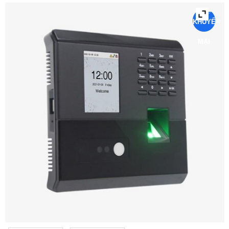
KHUYẾN
MẠI