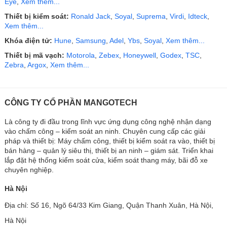
Eye
,
Xem thêm...
Thiết bị kiểm soát:
Ronald Jack
,
Soyal
,
Suprema
,
Virdi
,
Idteck
,
Xem thêm...
Khóa điện tử:
Hune
,
Samsung
,
Adel
,
Ybs
,
Soyal
,
Xem thêm...
Thiết bị mã vạch:
Motorola
,
Zebex
,
Honeywell
,
Godex
,
TSC
,
Zebra
,
Argox
,
Xem thêm...
CÔNG TY CỔ PHẦN MANGOTECH
Là công ty đi đầu trong lĩnh vực ứng dụng công nghệ nhận dạng
vào chấm công – kiểm soát an ninh. Chuyên cung cấp các giải
pháp và thiết bị: Máy chấm công, thiết bị kiểm soát ra vào, thiết bị
bán hàng – quản lý siêu thị, thiết bị an ninh – giám sát. Triển khai
lắp đặt hệ thống kiểm soát cửa, kiểm soát thang máy, bãi đỗ xe
chuyên nghiệp.
Hà Nội
Địa chỉ: Số 16, Ngõ 64/33 Kim Giang, Quận Thanh Xuân, Hà Nội,
Hà Nội