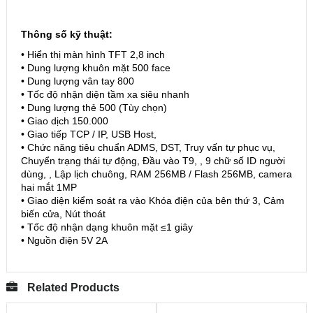
Thông số kỹ thuật:
• Hiển thị màn hình TFT 2,8 inch
• Dung lượng khuôn mặt 500 face
• Dung lượng vân tay 800
• Tốc độ nhận diện tầm xa siêu nhanh
• Dung lượng thẻ 500 (Tùy chọn)
• Giao dịch 150.000
• Giao tiếp TCP / IP, USB Host,
• Chức năng tiêu chuẩn ADMS, DST, Truy vấn tự phục vụ,
Chuyển trạng thái tự động, Đầu vào T9, , 9 chữ số ID người
dùng, , Lập lịch chuông, RAM 256MB / Flash 256MB, camera
hai mắt 1MP
• Giao diện kiểm soát ra vào Khóa điện của bên thứ 3, Cảm
biến cửa, Nút thoát
• Tốc độ nhận dạng khuôn mặt ≤1 giây
• Nguồn điện 5V 2A
Related Products