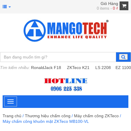
Giỏ Hàng
0 items -
0
₫
Tìm kiếm nhiều:
RonaldJack F18
ZKTeco K21
LS 2208
EZ 1100
Trang chủ
/
Thương hiệu chấm công
/
Máy chấm công ZKTeco
/
Máy chấm công khuôn mặt ZKTeco MB100-VL