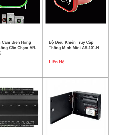
ĐỌC TIẾP
ĐỌC TIẾP
n Cảm Biến Hồng
Bộ Điều Khiển Truy Cập
hông Cần Chạm AR-
Thông Minh Mini AR-101-H
S
Liên Hệ