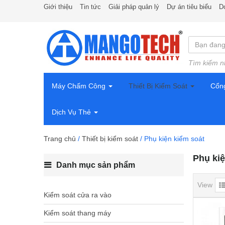
Giới thiệu
Tin tức
Giải pháp quản lý
Dự án tiêu biểu
D
Tìm kiếm n
Máy Chấm Công
Thiết Bị Kiểm Soát
Cổn
Dịch Vụ Thẻ
Trang chủ
/
Thiết bị kiểm soát
/ Phụ kiện kiểm soát
Phụ kiệ
Danh mục sản phẩm
View
Kiểm soát cửa ra vào
Kiểm soát thang máy