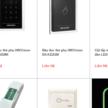
ĐỌC TIẾP
ĐỌC TIẾP
c thẻ phụ HIKVision
Đầu đọc thẻ phụ HIKVision
Cột lắp 
101MK
DS-K1101M
đèn LED
Hệ
Liên Hệ
Liên Hệ