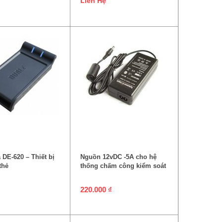
Liên Hệ
ĐỌC TIẾP
THÊM VÀO GIỎ HÀNG
DE-620 – Thiết bị
Nguồn 12vDC -5A cho hệ
thẻ
thống chấm công kiểm soát
220.000
₫