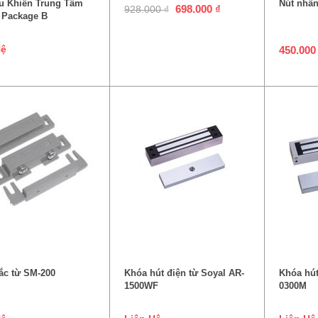
u Khiển Trung Tâm
Nút nhấn
698.000
₫
928.000
₫
 Package B
Hệ
450.00
ĐỌC TIẾP
ĐỌC TIẾP
ắc từ SM-200
Khóa hút điện từ Soyal AR-
Khóa hút
1500WF
0300M