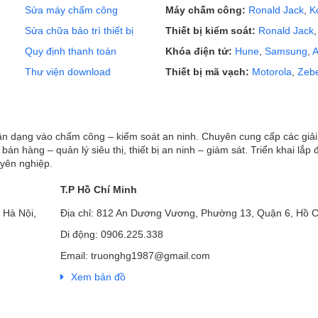
Sửa máy chấm công
Máy chấm công:
Ronald Jack
,
K
Sửa chữa bảo trì thiết bị
Thiết bị kiểm soát:
Ronald Jack
Quy định thanh toán
Khóa điện tử:
Hune
,
Samsung
,
A
Thư viện download
Thiết bị mã vạch:
Motorola
,
Zeb
hận dạng vào chấm công – kiểm soát an ninh. Chuyên cung cấp các giả
ị bán hàng – quản lý siêu thị, thiết bị an ninh – giám sát. Triển khai lắp 
uyên nghiệp.
T.P Hồ Chí Minh
 Hà Nội,
Địa chỉ: 812 An Dương Vương, Phường 13, Quận 6, Hồ C
Di động: 0906.225.338
Email: truonghg1987@gmail.com
Xem bản đồ