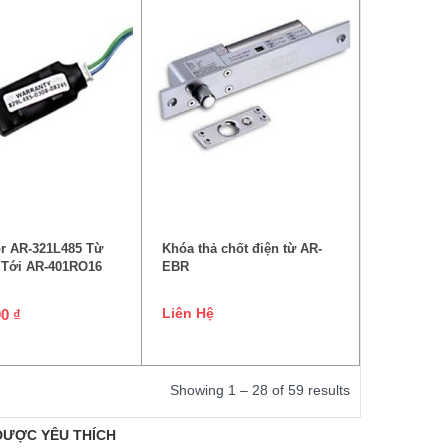
ÊM VÀO GIỎ HÀNG
ĐỌC TIẾP
r AR-321L485 Từ
Khóa thả chốt điện từ AR-
 Tới AR-401RO16
EBR
Liên Hệ
00
₫
Showing 1 – 28 of 59 results
ĐƯỢC YÊU THÍCH