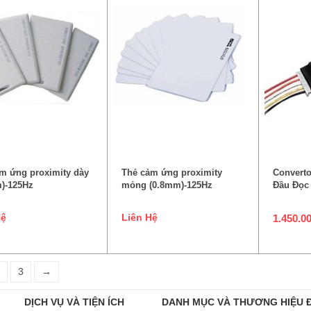
ĐỌC TIẾP
ĐỌC TIẾP
TH
m ứng proximity dày
Thẻ cảm ứng proximity
Converto
)-125Hz
mỏng (0.8mm)-125Hz
Đầu Đọc
Hệ
Liên Hệ
1.450.0
3
→
DỊCH VỤ VÀ TIỆN ÍCH
DANH MỤC VÀ THƯƠNG HIỆU 