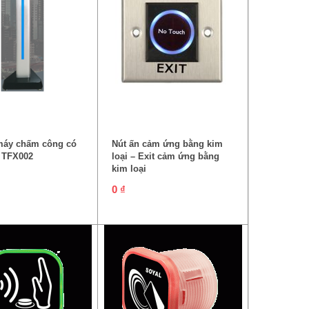
ĐỌC TIẾP
THÊM VÀO GIỎ HÀNG
máy chấm công có
Nút ấn cảm ứng bằng kim
 TFX002
loại – Exit cảm ứng bằng
kim loại
0
₫