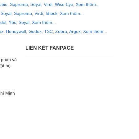
obio
,
Suprema
,
Soyal
,
Virdi
,
Wise Eye
,
Xem thêm...
,
Soyal
,
Suprema
,
Virdi
,
Idteck
,
Xem thêm...
del
,
Ybs
,
Soyal
,
Xem thêm...
ex
,
Honeywell
,
Godex
,
TSC
,
Zebra
,
Argox
,
Xem thêm...
LIÊN KẾT FANPAGE
i pháp và
đặt hệ
hí Minh