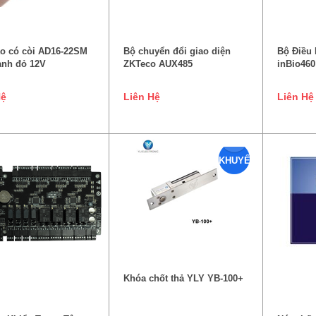
ĐỌC TIẾP
ĐỌC TIẾP
o có còi AD16-22SM
Bộ chuyển đổi giao diện
Bộ Điều
anh đỏ 12V
ZKTeco AUX485
inBio460
Hệ
Liên Hệ
Liên Hệ
KHUYẾN
MẠI
THÊM VÀO GIỎ HÀNG
Khóa chốt thả YLY YB-100+
ĐỌC TIẾP
TH