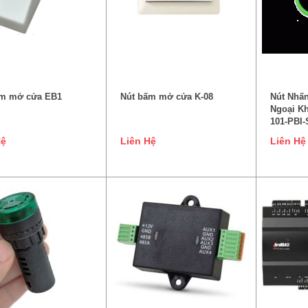
ĐỌC TIẾP
ĐỌC TIẾP
ấm mở cửa EB1
Nút bấm mở cửa K-08
Nút Nhấ
Ngoại K
101-PBI-
Hệ
Liên Hệ
Liên Hệ