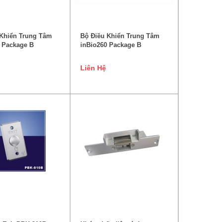
ĐỌC TIẾP
ĐỌC TIẾP
 Khiển Trung Tâm
Bộ Điều Khiển Trung Tâm
 Package B
inBio260 Package B
Liên Hệ
ÊM VÀO GIỎ HÀNG
ĐỌC TIẾP