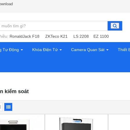
ownload
hiều:
RonaldJack F18
ZKTeco K21
LS 2208
EZ 1100
g Tự Động
Khóa Điện Tử
Camera Quan Sát
Thiết 
n kiểm soát