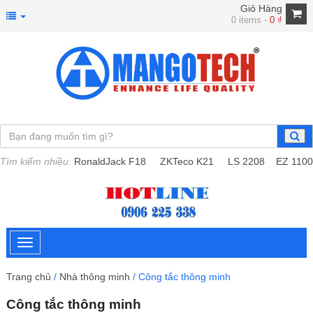
Giỏ Hàng
0 items -
0
₫
Tìm kiếm nhiều:
RonaldJack F18
ZKTeco K21
LS 2208
EZ 1100
Trang chủ
/
Nhà thông minh
/ Công tắc thông minh
Công tắc thông minh