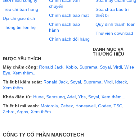
Giới thiệu công ty
Chính sách vận
Sửa máy chấm công
chuyển
Tiêu chí bán hàng
Sửa chữa bảo trì
Chính sách bảo mật
thiết bị
Địa chỉ giao dịch
Chính sách bảo
Quy định thanh toán
Thông tin liên hệ
hành
Thư viện download
Chính sách đổi hàng
DANH MỤC VÀ
THƯƠNG HIỆU
ĐƯỢC YÊU THÍCH
Máy chấm công:
Ronald Jack
,
Kobio
,
Suprema
,
Soyal
,
Virdi
,
Wise
Eye
,
Xem thêm...
Thiết bị kiểm soát:
Ronald Jack
,
Soyal
,
Suprema
,
Virdi
,
Idteck
,
Xem thêm...
Khóa điện tử:
Hune
,
Samsung
,
Adel
,
Ybs
,
Soyal
,
Xem thêm...
Thiết bị mã vạch:
Motorola
,
Zebex
,
Honeywell
,
Godex
,
TSC
,
Zebra
,
Argox
,
Xem thêm...
CÔNG TY CỔ PHẦN MANGOTECH