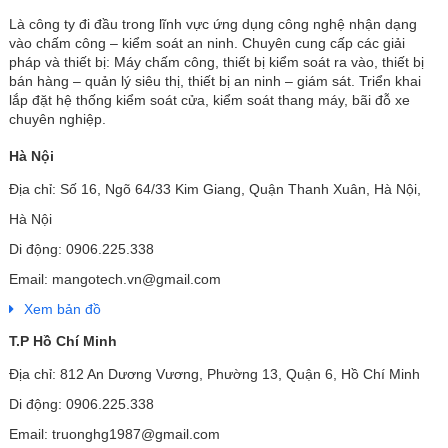
Là công ty đi đầu trong lĩnh vực ứng dụng công nghệ nhận dạng
vào chấm công – kiểm soát an ninh. Chuyên cung cấp các giải
pháp và thiết bị: Máy chấm công, thiết bị kiểm soát ra vào, thiết bị
bán hàng – quản lý siêu thị, thiết bị an ninh – giám sát. Triển khai
lắp đặt hệ thống kiểm soát cửa, kiểm soát thang máy, bãi đỗ xe
chuyên nghiệp.
Hà Nội
Địa chỉ: Số 16, Ngõ 64/33 Kim Giang, Quận Thanh Xuân, Hà Nội,
Hà Nội
Di động: 0906.225.338
Email: mangotech.vn@gmail.com
Xem bản đồ
T.P Hồ Chí Minh
Địa chỉ: 812 An Dương Vương, Phường 13, Quận 6, Hồ Chí Minh
Di động: 0906.225.338
Email: truonghg1987@gmail.com