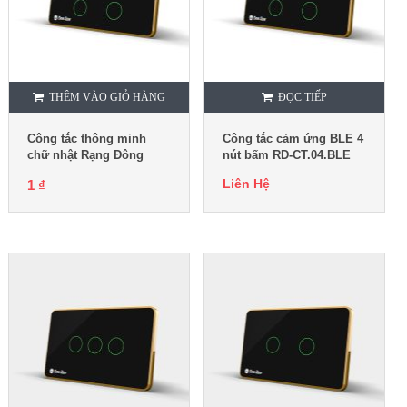
THÊM VÀO GIỎ HÀNG
ĐỌC TIẾP
Công tắc thông minh
Công tắc cảm ứng BLE 4
chữ nhật Rạng Đông
nút bấm RD-CT.04.BLE
CTCU.WF CN.01T
Liên Hệ
1
₫