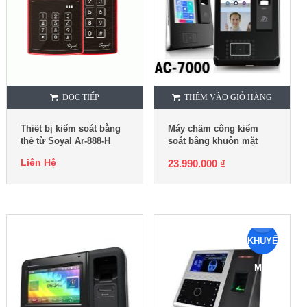
ĐỌC TIẾP
THÊM VÀO GIỎ HÀNG
Thiết bị kiểm soát bằng
Máy chấm công kiểm
thẻ từ Soyal Ar-888-H
soát bằng khuôn mặt
Virdi AC-7000
Liên Hệ
23.990.000
₫
KHUYẾN
MẠI