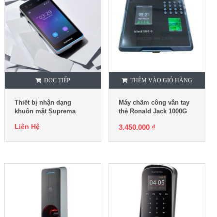
ĐỌC TIẾP
THÊM VÀO GIỎ HÀNG
Thiết bị nhận dạng
Máy chấm công vân tay
khuôn mặt Suprema
thẻ Ronald Jack 1000G
Biostation 3
Liên Hệ
3.450.000
₫