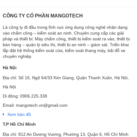
CÔNG TY CỔ PHẦN MANGOTECH
Là công ty đi đầu trong lĩnh vực ứng dụng công nghệ nhận dạng
vào chấm công – kiểm soát an ninh. Chuyên cung cấp các giải
pháp và thiết bị: Máy chấm công, thiết bị kiểm soát ra vào, thiết bị
bán hàng – quản lý siêu thị, thiết bị an ninh – giám sát. Triển khai
lắp đặt hệ thống kiểm soát cửa, kiểm soát thang máy, bãi đỗ xe
chuyên nghiệp.
Hà Nội
Địa chỉ: Số 16, Ngõ 64/33 Kim Giang, Quận Thanh Xuân, Hà Nội,
Hà Nội
Di động: 0906.225.338
Email: mangotech.vn@gmail.com
Xem bản đồ
T.P Hồ Chí Minh
Địa chỉ: 812 An Dương Vương, Phường 13, Quận 6, Hồ Chí Minh