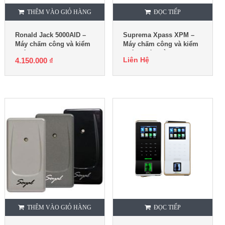
THÊM VÀO GIỎ HÀNG
ĐỌC TIẾP
Ronald Jack 5000AID –
Suprema Xpass XPM –
Máy chấm công và kiểm
Máy chấm công và kiểm
soát cửa
soát ra vào bằng thẻ
Liên Hệ
4.150.000
₫
THÊM VÀO GIỎ HÀNG
ĐỌC TIẾP