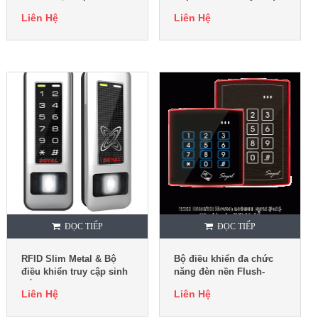
FaceStation F2
New )
Liên Hệ
Liên Hệ
ĐỌC TIẾP
ĐỌC TIẾP
RFID Slim Metal & Bộ
Bộ điều khiển đa chức
điều khiển truy cập sinh
năng đèn nền Flush-
trắc học AR-331-EF3DO
Mount AR-888-H
Liên Hệ
Liên Hệ