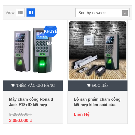
View
KHUYẾN
MẠI
THÊM VÀO GIỎ HÀNG
ĐỌC TIẾP
Máy chấm công Ronald
Bộ sản phẩm chấm công
Jack F18+ID kết hợp
kết hợp kiểm soát cửa
kiểm soát cửa
Ronald Jack F18
3.250.000
₫
Liên Hệ
3.050.000
₫