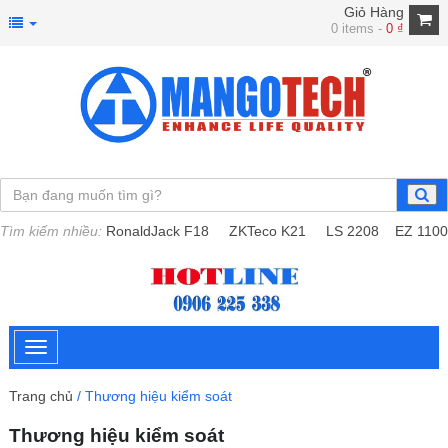
Giỏ Hàng
0 items -
0
₫
Tìm kiếm nhiều:
RonaldJack F18
ZKTeco K21
LS 2208
EZ 1100
Trang chủ
/ Thương hiệu kiểm soát
Thương hiệu kiểm soát