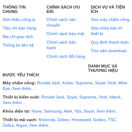
THÔNG TIN
CHÍNH SÁCH ƯU
DỊCH VỤ VÀ TIỆN
CHUNG
ĐÃI
ÍCH
Giới thiệu công ty
Chính sách vận
Sửa máy chấm công
chuyển
Tiêu chí bán hàng
Sửa chữa bảo trì
Chính sách bảo mật
thiết bị
Địa chỉ giao dịch
Chính sách bảo
Quy định thanh toán
Thông tin liên hệ
hành
Thư viện download
Chính sách đổi hàng
DANH MỤC VÀ
THƯƠNG HIỆU
ĐƯỢC YÊU THÍCH
Máy chấm công:
Ronald Jack
,
Kobio
,
Suprema
,
Soyal
,
Virdi
,
Wise
Eye
,
Xem thêm...
Thiết bị kiểm soát:
Ronald Jack
,
Soyal
,
Suprema
,
Virdi
,
Idteck
,
Xem thêm...
Khóa điện tử:
Hune
,
Samsung
,
Adel
,
Ybs
,
Soyal
,
Xem thêm...
Thiết bị mã vạch:
Motorola
,
Zebex
,
Honeywell
,
Godex
,
TSC
,
Zebra
,
Argox
,
Xem thêm...