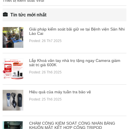
Thiết bị kiểm soát Virdi
Tin tức mới nhất
Giải pháp kiểm soát bãi giữ xe tại Bệnh viện Sản Nhi
Lào Cai
Posted: 26 Th7 2025
Lắp Khoá vân tay nhà trọ tặng ngay Camera giám
sát trị giá 600K
Posted: 26 Th6 2025
Hiệu quả của máy tuần tra bảo vệ
Posted: 25 Th6 2025
CHẤM CÔNG KIỂM SOÁT CÔNG NHÂN BẰNG
KHUÔN MẶT KẾT HỢP CỔNG TRIPOD