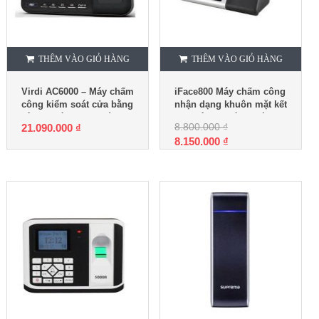
THÊM VÀO GIỎ HÀNG
THÊM VÀO GIỎ HÀNG
Virdi AC6000 – Máy chấm
iFace800 Máy chấm công
công kiểm soát cửa bằng
nhận dạng khuôn mặt kết
vân tay và thẻ cảm ứng
hợp vân tay và thẻ từ
8.800.000
₫
21.090.000
₫
8.150.000
₫