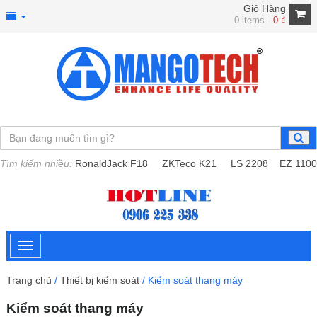
Giỏ Hàng
0 items -
0
₫
Tìm kiếm nhiều:
RonaldJack F18
ZKTeco K21
LS 2208
EZ 1100
Trang chủ
/
Thiết bị kiểm soát
/ Kiểm soát thang máy
Kiểm soát thang máy