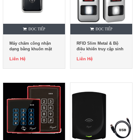
ĐỌC TIẾP
ĐỌC TIẾP
Máy chấm công nhận
RFID Slim Metal & Bộ
dạng bằng khuôn mặt
điều khiển truy cập sinh
Suprema FaceLite
trắc học AR-331-EF3DO
Liên Hệ
Liên Hệ