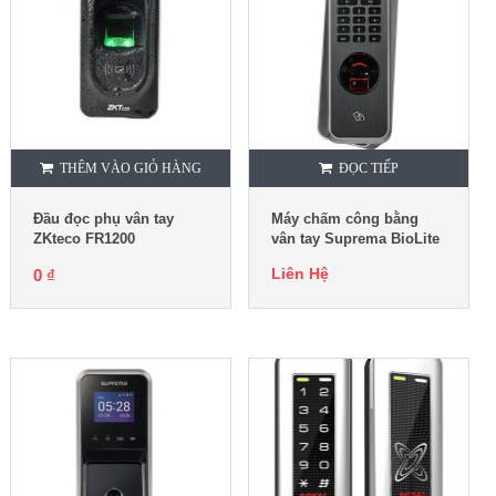
THÊM VÀO GIỎ HÀNG
ĐỌC TIẾP
Đầu đọc phụ vân tay
Máy chấm công bằng
ZKteco FR1200
vân tay Suprema BioLite
N2
Liên Hệ
0
₫