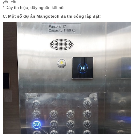
yêu cầu
* Dây tín hiệu, dây nguồn kết nối
C. Một số dự án Mangotech đã thi công lắp đặt: