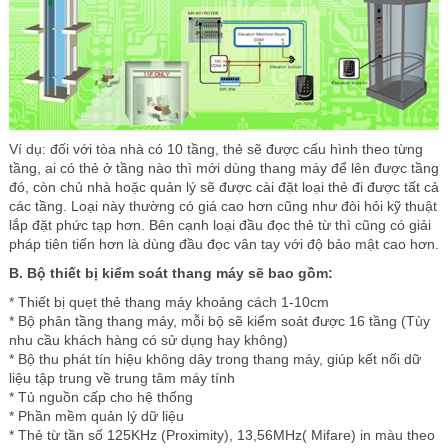
Ví dụ: đối với tòa nhà có 10 tầng, thẻ sẽ được cấu hình theo từng
tầng, ai có thẻ ở tầng nào thì mới dùng thang máy để lên được tầng
đó, còn chủ nhà hoặc quản lý sẽ được cài đặt loại thẻ đi được tất cả
các tầng. Loại này thường có giá cao hơn cũng như đòi hỏi kỹ thuật
lắp đặt phức tạp hơn. Bên cạnh loại đầu đọc thẻ từ thì cũng có giải
pháp tiên tiến hơn là dùng đầu đọc vân tay với độ bảo mật cao hơn.
B. Bộ thiết bị kiểm soát thang máy sẽ bao gồm:
* Thiết bị quẹt thẻ thang máy khoảng cách 1-10cm
* Bộ phân tầng thang máy, mỗi bộ sẽ kiểm soát được 16 tầng (Tùy
nhu cầu khách hàng có sử dụng hay không)
* Bộ thu phát tín hiệu không dây trong thang máy, giúp kết nối dữ
liệu tập trung về trung tâm máy tính
* Tủ nguồn cấp cho hệ thống
* Phần mềm quản lý dữ liệu
* Thẻ từ tần số 125KHz (Proximity), 13,56MHz( Mifare) in màu theo