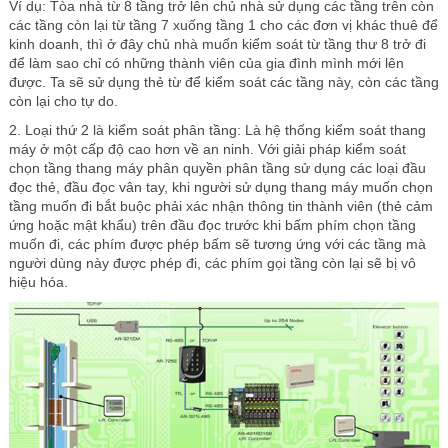
Ví dụ: Tòa nhà từ 8 tầng trở lên chủ nhà sử dụng các tầng trên còn
các tầng còn lại từ tầng 7 xuống tầng 1 cho các đơn vị khác thuê để
kinh doanh, thì ở đây chủ nhà muốn kiểm soát từ tầng thư 8 trở đi
để làm sao chỉ có những thành viên của gia đình mình mới lên
được. Ta sẽ sử dụng thẻ từ để kiểm soát các tầng này, còn các tầng
còn lại cho tự do.
2. Loại thứ 2 là kiểm soát phân tầng: Là hệ thống kiểm soát thang
máy ở một cấp độ cao hơn về an ninh. Với giải pháp kiểm soát
chọn tầng thang máy phân quyền phân tầng sử dụng các loại đầu
đọc thẻ, đầu đọc vân tay, khi người sử dụng thang máy muốn chọn
tầng muốn đi bắt buộc phải xác nhận thông tin thành viên (thẻ cảm
ứng hoặc mật khẩu) trên đầu đọc trước khi bấm phím chọn tầng
muốn đi, các phím được phép bấm sẽ tương ứng với các tầng mà
người dùng này được phép đi, các phím gọi tầng còn lại sẽ bị vô
hiệu hóa.