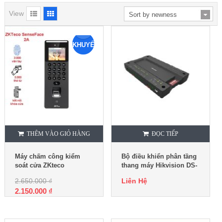
View
KHUYẾN
MẠI
THÊM VÀO GIỎ HÀNG
ĐỌC TIẾP
Máy chấm công kiểm
Bộ điều khiển phân tầng
soát cửa ZKteco
thang máy Hikvision DS-
SenseFace 2A
K2210
2.650.000
₫
Liên Hệ
2.150.000
₫