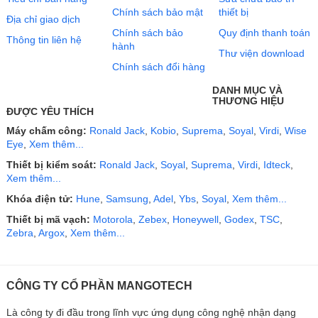
Chính sách bảo mật
thiết bị
Địa chỉ giao dịch
Chính sách bảo
Quy định thanh toán
Thông tin liên hệ
hành
Thư viện download
Chính sách đổi hàng
DANH MỤC VÀ
THƯƠNG HIỆU
ĐƯỢC YÊU THÍCH
Máy chấm công:
Ronald Jack
,
Kobio
,
Suprema
,
Soyal
,
Virdi
,
Wise
Eye
,
Xem thêm...
Thiết bị kiểm soát:
Ronald Jack
,
Soyal
,
Suprema
,
Virdi
,
Idteck
,
Xem thêm...
Khóa điện tử:
Hune
,
Samsung
,
Adel
,
Ybs
,
Soyal
,
Xem thêm...
Thiết bị mã vạch:
Motorola
,
Zebex
,
Honeywell
,
Godex
,
TSC
,
Zebra
,
Argox
,
Xem thêm...
CÔNG TY CỔ PHẦN MANGOTECH
Là công ty đi đầu trong lĩnh vực ứng dụng công nghệ nhận dạng