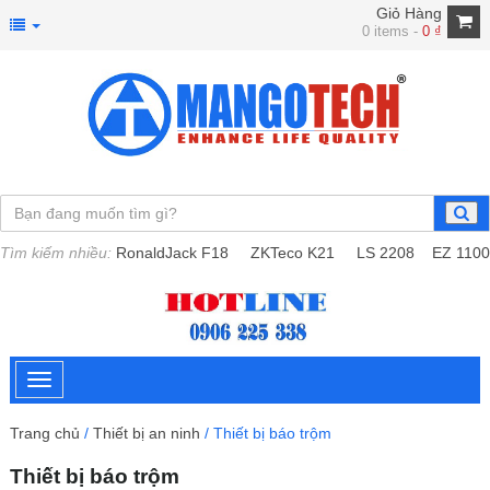
Giỏ Hàng
0 items -
0
₫
Tìm kiếm nhiều:
RonaldJack F18
ZKTeco K21
LS 2208
EZ 1100
Trang chủ
/
Thiết bị an ninh
/ Thiết bị báo trộm
Thiết bị báo trộm