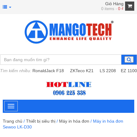
Giỏ Hàng
0 items -
0
₫
Tìm kiếm nhiều:
RonaldJack F18
ZKTeco K21
LS 2208
EZ 1100
Trang chủ
/
Thiết bị siêu thị
/
Máy in hóa đơn
/ Máy in hóa đơn
Sewoo LK-D30