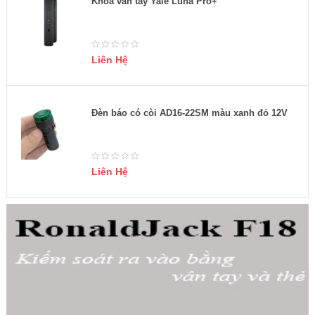
Khóa vân tay Yale Luna Pro+
Liên Hệ
Đèn báo có còi AD16-22SM màu xanh đỏ 12V
Liên Hệ