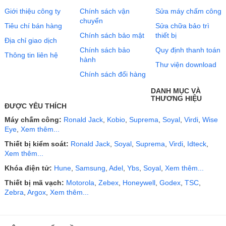
Giới thiệu công ty
Chính sách vận
Sửa máy chấm công
chuyển
Tiêu chí bán hàng
Sửa chữa bảo trì
Chính sách bảo mật
thiết bị
Địa chỉ giao dịch
Chính sách bảo
Quy định thanh toán
Thông tin liên hệ
hành
Thư viện download
Chính sách đổi hàng
DANH MỤC VÀ
THƯƠNG HIỆU
ĐƯỢC YÊU THÍCH
Máy chấm công:
Ronald Jack
,
Kobio
,
Suprema
,
Soyal
,
Virdi
,
Wise
Eye
,
Xem thêm...
Thiết bị kiểm soát:
Ronald Jack
,
Soyal
,
Suprema
,
Virdi
,
Idteck
,
Xem thêm...
Khóa điện tử:
Hune
,
Samsung
,
Adel
,
Ybs
,
Soyal
,
Xem thêm...
Thiết bị mã vạch:
Motorola
,
Zebex
,
Honeywell
,
Godex
,
TSC
,
Zebra
,
Argox
,
Xem thêm...