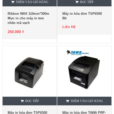
THÊM VÀO GIỎ HÀNG
ĐỌC TIẾP
Ribbon WAX 110mm*300m
Máy in hóa đơn TSP650II
Mực in cho máy in tem
Bti
nhãn mã vạch
Liên Hệ
250.000
₫
ĐỌC TIẾP
THÊM VÀO GIỎ HÀNG
Máy in hóa đơn TSP650II
Máy in hóa đơn TAWA PRP-