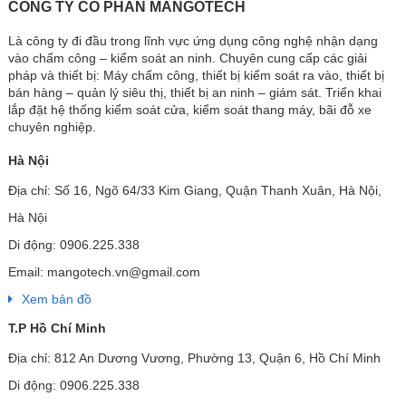
CÔNG TY CỔ PHẦN MANGOTECH
Là công ty đi đầu trong lĩnh vực ứng dụng công nghệ nhận dạng
vào chấm công – kiểm soát an ninh. Chuyên cung cấp các giải
pháp và thiết bị: Máy chấm công, thiết bị kiểm soát ra vào, thiết bị
bán hàng – quản lý siêu thị, thiết bị an ninh – giám sát. Triển khai
lắp đặt hệ thống kiểm soát cửa, kiểm soát thang máy, bãi đỗ xe
chuyên nghiệp.
Hà Nội
Địa chỉ: Số 16, Ngõ 64/33 Kim Giang, Quận Thanh Xuân, Hà Nội,
Hà Nội
Di động: 0906.225.338
Email: mangotech.vn@gmail.com
Xem bản đồ
T.P Hồ Chí Minh
Địa chỉ: 812 An Dương Vương, Phường 13, Quận 6, Hồ Chí Minh
Di động: 0906.225.338