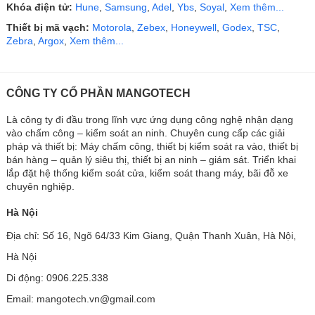
Khóa điện tử:
Hune
,
Samsung
,
Adel
,
Ybs
,
Soyal
,
Xem thêm...
Thiết bị mã vạch:
Motorola
,
Zebex
,
Honeywell
,
Godex
,
TSC
,
Zebra
,
Argox
,
Xem thêm...
CÔNG TY CỔ PHẦN MANGOTECH
Là công ty đi đầu trong lĩnh vực ứng dụng công nghệ nhận dạng
vào chấm công – kiểm soát an ninh. Chuyên cung cấp các giải
pháp và thiết bị: Máy chấm công, thiết bị kiểm soát ra vào, thiết bị
bán hàng – quản lý siêu thị, thiết bị an ninh – giám sát. Triển khai
lắp đặt hệ thống kiểm soát cửa, kiểm soát thang máy, bãi đỗ xe
chuyên nghiệp.
Hà Nội
Địa chỉ: Số 16, Ngõ 64/33 Kim Giang, Quận Thanh Xuân, Hà Nội,
Hà Nội
Di động: 0906.225.338
Email: mangotech.vn@gmail.com