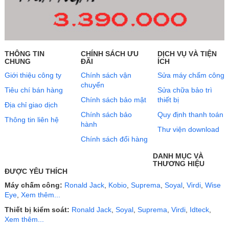
THÔNG TIN
CHÍNH SÁCH ƯU
DỊCH VỤ VÀ TIỆN
CHUNG
ĐÃI
ÍCH
Giới thiệu công ty
Chính sách vận
Sửa máy chấm công
chuyển
Tiêu chí bán hàng
Sửa chữa bảo trì
Chính sách bảo mật
thiết bị
Địa chỉ giao dịch
Chính sách bảo
Quy định thanh toán
Thông tin liên hệ
hành
Thư viện download
Chính sách đổi hàng
DANH MỤC VÀ
THƯƠNG HIỆU
ĐƯỢC YÊU THÍCH
Máy chấm công:
Ronald Jack
,
Kobio
,
Suprema
,
Soyal
,
Virdi
,
Wise
Eye
,
Xem thêm...
Thiết bị kiểm soát:
Ronald Jack
,
Soyal
,
Suprema
,
Virdi
,
Idteck
,
Xem thêm...