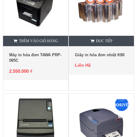
THÊM VÀO GIỎ HÀNG
ĐỌC TIẾP
Máy in hóa đơn TAWA PRP-
Giấy in hóa đơn nhiệt K80
085C
Liên Hệ
2.550.000
₫
KHUYẾN
MẠI