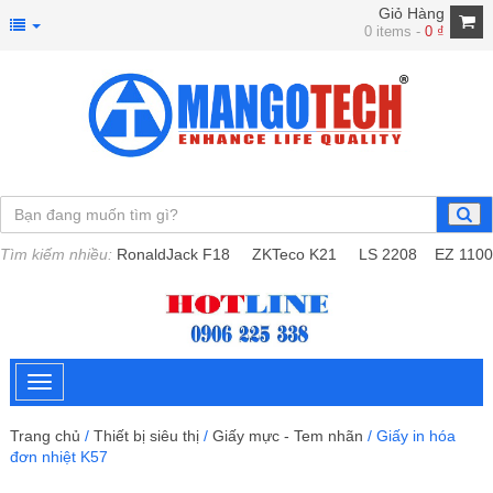
Giỏ Hàng
0 items -
0
₫
Tìm kiếm nhiều:
RonaldJack F18
ZKTeco K21
LS 2208
EZ 1100
Trang chủ
/
Thiết bị siêu thị
/
Giấy mực - Tem nhãn
/ Giấy in hóa
đơn nhiệt K57