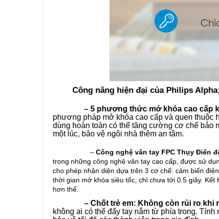
Công năng hiện đại của Philips Alpha
– 5 phương thức mở khóa cao cấp kết h
phương pháp mở khóa cao cấp và quen thuộc hiện
dùng hoàn toàn có thể tăng cường cơ chế bảo 
một lúc, bảo vệ ngôi nhà thêm an tâm.
–
Công nghệ vân tay FPC Thụy Điển đ
trong những công nghệ vân tay cao cấp, được sử dụn
cho phép nhận diện dựa trên 3 cơ chế: cảm biến điện
thời gian mở khóa siêu tốc, chỉ chưa tới 0.5 giây. Kế
hơn thế.
– Chốt trẻ em: Không còn rủi ro khi ra
không ai có thể đẩy tay nắm từ phía trong. Tính