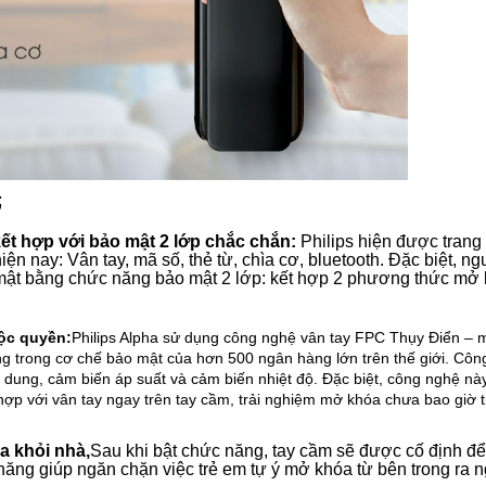
;
ợp với bảo mật 2 lớp chắc chắn:
Philips hiện được trang 
 nay: Vân tay, mã số, thẻ từ, chìa cơ, bluetooth. Đặc biệt, ng
mật bằng chức năng bảo mật 2 lớp: kết hợp 2 phương thức mở
ộc quyền:
Philips Alpha sử dụng công nghệ vân tay FPC Thụy Điển – 
g trong cơ chế bảo mật của hơn 500 ngân hàng lớn trên thế giới. Côn
 dung, cảm biến áp suất và cảm biến nhiệt độ. Đặc biệt, công nghệ nà
t hợp với vân tay ngay trên tay cầm, trải nghiệm mở khóa chưa bao giờ ti
 khỏi nhà,
Sau khi bật chức năng, tay cầm sẽ được cố định để
 năng giúp ngăn chặn việc trẻ em tự ý mở khóa từ bên trong ra n