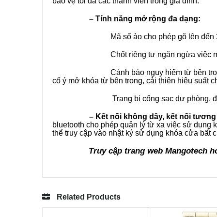
bảo vệ tối đã các thành viên trong gia đình.
–
Tính năng mở rộng đa dạng:
Mã số ảo cho phép gõ lên đến 32 ký tự t
Chốt riêng tư ngăn ngừa việc mở kh
Cảnh báo nguy hiểm từ bên trong: Chức 
cố ý mở khóa từ bên trong, cải thiện hiệu suất c
Trang bị cổng sạc dự phòng, đề phòng
– Kết nối không dây, kết nối tương l
bluetooth cho phép quản lý từ xa việc sử dụng k
thể truy cập vào nhật ký sử dụng khóa cửa bất 
Truy cập trang web
Mangotech
ho
Related Products