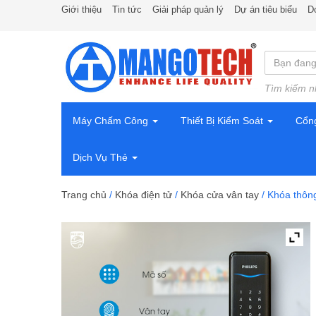
Giới thiệu
Tin tức
Giải pháp quản lý
Dự án tiêu biểu
D
Tìm kiếm n
Máy Chấm Công
Thiết Bị Kiểm Soát
Cổn
Dịch Vụ Thẻ
Trang chủ
/
Khóa điện tử
/
Khóa cửa vân tay
/ Khóa thông