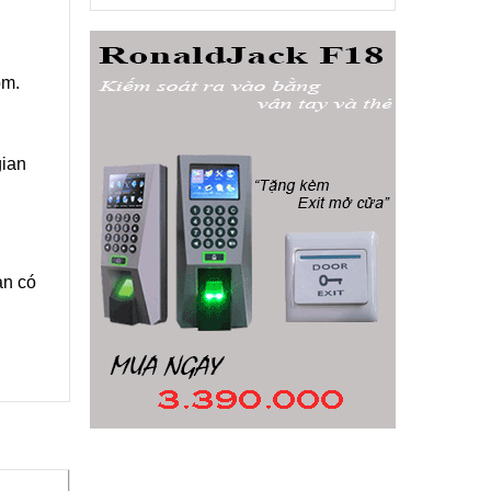
ộm.
ian
ạn có