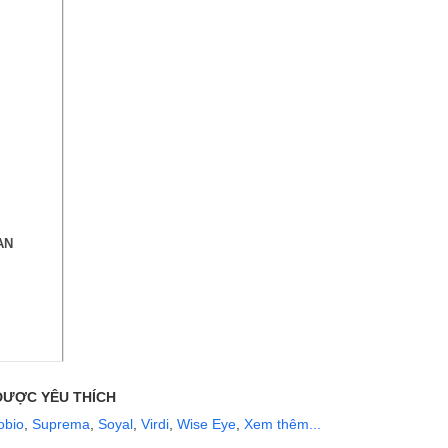
HÀNG
AN
ĐƯỢC YÊU THÍCH
obio
,
Suprema
,
Soyal
,
Virdi
,
Wise Eye
,
Xem thêm...