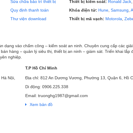
Sửa chữa bảo trì thiết bị
Thiết bị kiểm soát:
Ronald Jack
Quy định thanh toán
Khóa điện tử:
Hune
,
Samsung
,
A
Thư viện download
Thiết bị mã vạch:
Motorola
,
Zeb
hận dạng vào chấm công – kiểm soát an ninh. Chuyên cung cấp các giả
ị bán hàng – quản lý siêu thị, thiết bị an ninh – giám sát. Triển khai lắp 
uyên nghiệp.
T.P Hồ Chí Minh
 Hà Nội,
Địa chỉ: 812 An Dương Vương, Phường 13, Quận 6, Hồ C
Di động: 0906.225.338
Email: truonghg1987@gmail.com
Xem bản đồ