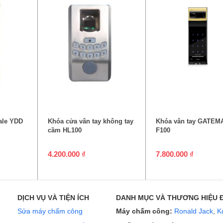
P
THÊM VÀO GIỎ HÀNG
THÊM VÀO GIỎ 
ale YDD
Khóa cửa vân tay không tay
Khóa vân tay GATEM
cầm HL100
F100
4.200.000
₫
7.800.000
₫
DỊCH VỤ VÀ TIỆN ÍCH
DANH MỤC VÀ THƯƠNG HIỆU 
Sửa máy chấm công
Máy chấm công:
Ronald Jack
,
K