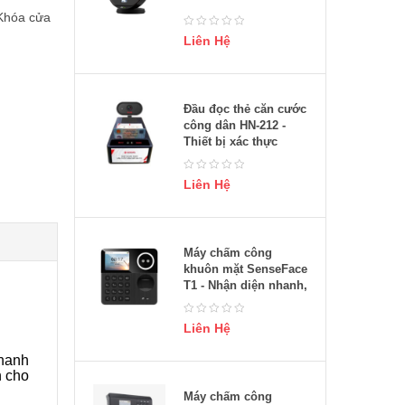
Khóa cửa
Liên Hệ
Đầu đọc thẻ căn cước
công dân HN-212 -
Thiết bị xác thực
thông tin nhanh
chóng, bảo mật
Liên Hệ
Máy chấm công
khuôn mặt SenseFace
T1 - Nhận diện nhanh,
chính xác
Liên Hệ
nhanh
n cho
Máy chấm công