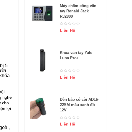
Máy chấm công vân
tay Ronald Jack
RJ2800
Liên Hệ
Khóa vân tay Yale
Luna Pro+
bị 5
ười
 khóa
Liên Hệ
một
g nghệ
Đèn báo có còi AD16-
y cho
22SM màu xanh đỏ
ện lợi
12V
Liên Hệ
goài,