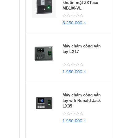
khuôn mặt ZKTeco
MB100-VL
3.250.000
₫
2.950.000
₫
Máy chấm công vân
tay LX17
1.950.000
₫
1.650.000
₫
Máy chấm công vân
tay wifi Ronald Jack
LX35
1.950.000
₫
1.500.000
₫