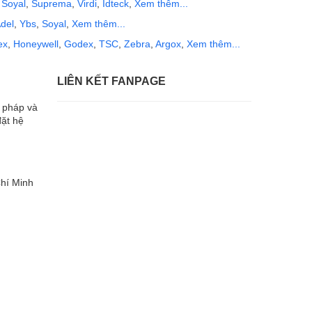
,
Soyal
,
Suprema
,
Virdi
,
Idteck
,
Xem thêm...
del
,
Ybs
,
Soyal
,
Xem thêm...
ex
,
Honeywell
,
Godex
,
TSC
,
Zebra
,
Argox
,
Xem thêm...
LIÊN KẾT FANPAGE
i pháp và
đặt hệ
hí Minh