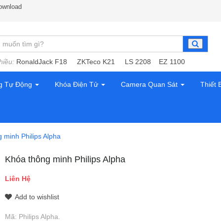
ownload
hiều:
RonaldJack F18
ZKTeco K21
LS 2208
EZ 1100
g Tự Động
Khóa Điện Tử
Camera Quan Sát
Thiết 
 minh Philips Alpha
Khóa thông minh Philips Alpha
Liên Hệ
Add to wishlist
Mã:
Philips Alpha
.