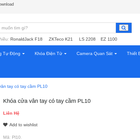
ownload
hiều:
RonaldJack F18
ZKTeco K21
LS 2208
EZ 1100
g Tự Động
Khóa Điện Tử
Camera Quan Sát
Thiết 
vân tay có tay cầm PL10
Khóa cửa vân tay có tay cầm PL10
Liên Hệ
Add to wishlist
Mã:
Pl10
.