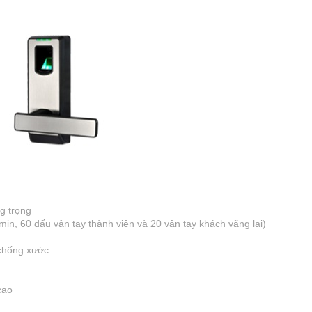
g trọng
in, 60 dấu vân tay thành viên và 20 vân tay khách vãng lai)
chống xước
cao