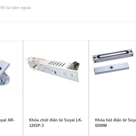
 9V từ bên ngoài
P
ĐỌC TIẾP
ĐỌC TIẾP
oyal AR-
Khóa chốt điện từ Soyal LK-
Khóa hút điện từ Soy
1201P-3
0200M