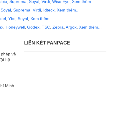
obio
,
Suprema
,
Soyal
,
Virdi
,
Wise Eye
,
Xem thêm...
,
Soyal
,
Suprema
,
Virdi
,
Idteck
,
Xem thêm...
del
,
Ybs
,
Soyal
,
Xem thêm...
ex
,
Honeywell
,
Godex
,
TSC
,
Zebra
,
Argox
,
Xem thêm...
LIÊN KẾT FANPAGE
i pháp và
đặt hệ
hí Minh