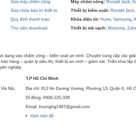
Sửa máy chấm công
Máy chấm công:
Ronald Jack
,
K
Sửa chữa bảo trì thiết bị
Thiết bị kiểm soát:
Ronald Jack
Quy định thanh toán
Khóa điện tử:
Hune
,
Samsung
,
A
Thư viện download
Thiết bị mã vạch:
Motorola
,
Zeb
hận dạng vào chấm công – kiểm soát an ninh. Chuyên cung cấp các giả
ị bán hàng – quản lý siêu thị, thiết bị an ninh – giám sát. Triển khai lắp 
uyên nghiệp.
T.P Hồ Chí Minh
 Hà Nội,
Địa chỉ: 812 An Dương Vương, Phường 13, Quận 6, Hồ C
Di động: 0906.225.338
Email: truonghg1987@gmail.com
Xem bản đồ