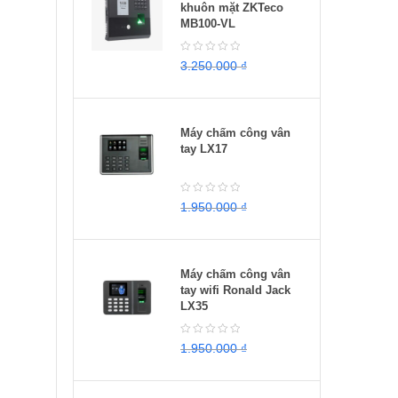
khuôn mặt ZKTeco
MB100-VL
3.250.000
₫
2.950.000
₫
Máy chấm công vân
tay LX17
1.950.000
₫
1.650.000
₫
Máy chấm công vân
tay wifi Ronald Jack
LX35
1.950.000
₫
1.500.000
₫