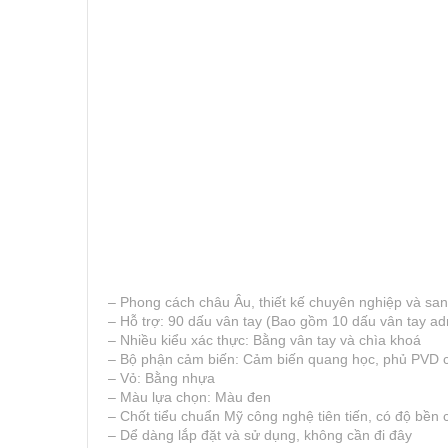
– Phong cách châu Âu, thiết kế chuyên nghiệp và san
– Hỗ trợ: 90 dấu vân tay (Bao gồm 10 dấu vân tay adm
– Nhiều kiểu xác thực: Bằng vân tay và chìa khoá
– Bộ phận cảm biến: Cảm biến quang học, phủ PVD 
– Vỏ: Bằng nhựa
– Màu lựa chọn: Màu đen
– Chốt tiểu chuẩn Mỹ công nghệ tiên tiến, có độ bền 
– Dể dàng lắp đặt và sử dụng, không cần đi đây