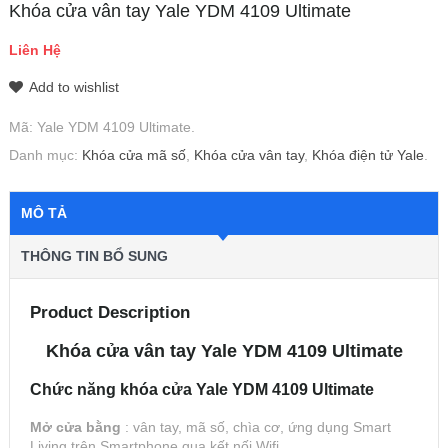
Khóa cửa vân tay Yale YDM 4109 Ultimate
Liên Hệ
Add to wishlist
Mã:
Yale YDM 4109 Ultimate
.
Danh mục:
Khóa cửa mã số
,
Khóa cửa vân tay
,
Khóa điện tử Yale
.
MÔ TẢ
THÔNG TIN BỔ SUNG
Product Description
Khóa cửa vân tay Yale YDM 4109 Ultimate
Chức năng khóa cửa Yale YDM 4109 Ultimate
Mở cửa bằng
: vân tay, mã số, chìa cơ, ứng dụng Smart
Living trên Smartphone qua kết nối Wifi