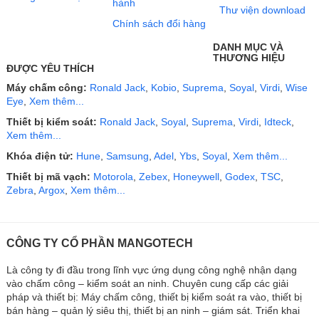
hành
Thư viện download
Chính sách đổi hàng
DANH MỤC VÀ
THƯƠNG HIỆU
ĐƯỢC YÊU THÍCH
Máy chấm công:
Ronald Jack
,
Kobio
,
Suprema
,
Soyal
,
Virdi
,
Wise
Eye
,
Xem thêm...
Thiết bị kiểm soát:
Ronald Jack
,
Soyal
,
Suprema
,
Virdi
,
Idteck
,
Xem thêm...
Khóa điện tử:
Hune
,
Samsung
,
Adel
,
Ybs
,
Soyal
,
Xem thêm...
Thiết bị mã vạch:
Motorola
,
Zebex
,
Honeywell
,
Godex
,
TSC
,
Zebra
,
Argox
,
Xem thêm...
CÔNG TY CỔ PHẦN MANGOTECH
Là công ty đi đầu trong lĩnh vực ứng dụng công nghệ nhận dạng
vào chấm công – kiểm soát an ninh. Chuyên cung cấp các giải
pháp và thiết bị: Máy chấm công, thiết bị kiểm soát ra vào, thiết bị
bán hàng – quản lý siêu thị, thiết bị an ninh – giám sát. Triển khai