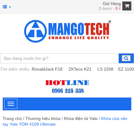
Giỏ Hàng
0 items -
0
₫
Tìm kiếm nhiều:
RonaldJack F18
ZKTeco K21
LS 2208
EZ 1100
Trang chủ
/
Thương hiệu khóa
/
Khóa điện tử Yale
/ Khóa cửa vân
tay Yale YDM 4109 Ultimate