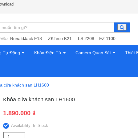
ownload
hiều:
RonaldJack F18
ZKTeco K21
LS 2208
EZ 1100
g Tự Động
Khóa Điện Tử
Camera Quan Sát
Thiết 
a cửa khách sạn LH1600
Khóa cửa khách sạn LH1600
1.890.000
₫
Availability: In Stock