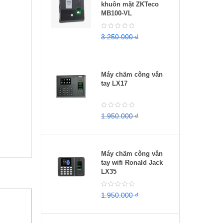
khuôn mặt ZKTeco
MB100-VL
3.250.000
₫
2.950.000
₫
Máy chấm công vân
tay LX17
1.950.000
₫
1.650.000
₫
Máy chấm công vân
tay wifi Ronald Jack
LX35
1.950.000
₫
1.500.000
₫