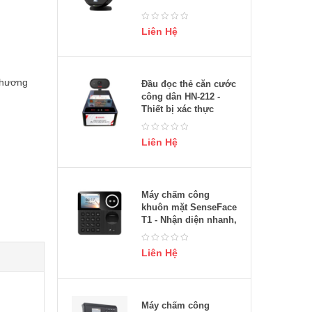
Liên Hệ
hương
Đầu đọc thẻ căn cước
công dân HN-212 -
Thiết bị xác thực
thông tin nhanh
chóng, bảo mật
Liên Hệ
Máy chấm công
khuôn mặt SenseFace
T1 - Nhận diện nhanh,
chính xác
Liên Hệ
Máy chấm công