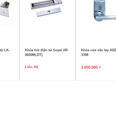
P
ĐỌC TIẾP
THÊM VÀO GIỎ 
từ LK-
Khóa hút điện từ Soyal AR-
Khóa cửa vân tay ADE
0600M(-DT)
3398
Liên Hệ
3.650.000
₫