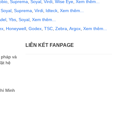
obio
,
Suprema
,
Soyal
,
Virdi
,
Wise Eye
,
Xem thêm...
,
Soyal
,
Suprema
,
Virdi
,
Idteck
,
Xem thêm...
del
,
Ybs
,
Soyal
,
Xem thêm...
ex
,
Honeywell
,
Godex
,
TSC
,
Zebra
,
Argox
,
Xem thêm...
LIÊN KẾT FANPAGE
i pháp và
đặt hệ
hí Minh