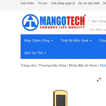
Giới thiệu
Tin tức
Giải pháp quản lý
Dự án tiêu biểu
D
Tìm kiếm n
Máy Chấm Công
Thiết Bị Kiểm Soát
Cổn
Dịch Vụ Thẻ
Trang chủ
/
Thương hiệu khóa
/
Khóa điện tử Hune
/ Khó