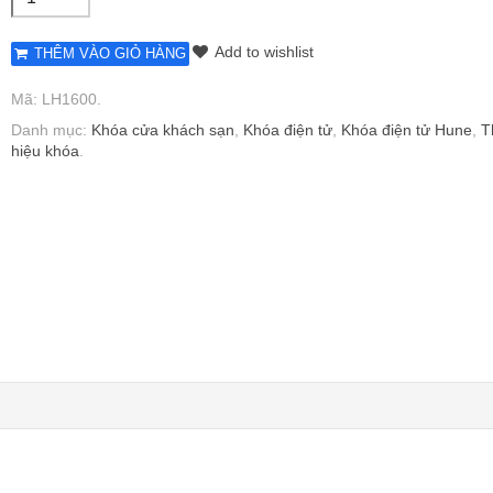
Add to wishlist
THÊM VÀO GIỎ HÀNG
Mã:
LH1600
.
Danh mục:
Khóa cửa khách sạn
,
Khóa điện tử
,
Khóa điện tử Hune
,
T
hiệu khóa
.