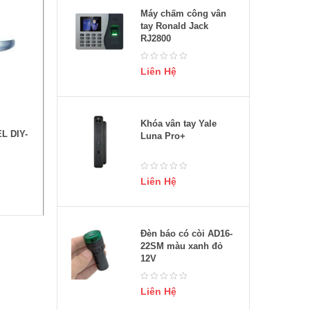
Máy chấm công vân
tay Ronald Jack
RJ2800
Liên Hệ
HÀNG
Khóa vân tay Yale
L DIY-
Luna Pro+
Liên Hệ
Đèn báo có còi AD16-
22SM màu xanh đỏ
12V
Liên Hệ