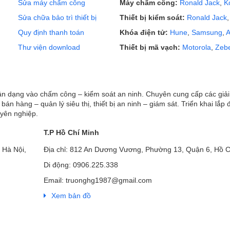
Sửa máy chấm công
Máy chấm công:
Ronald Jack
,
K
Sửa chữa bảo trì thiết bị
Thiết bị kiểm soát:
Ronald Jack
Quy định thanh toán
Khóa điện tử:
Hune
,
Samsung
,
A
Thư viện download
Thiết bị mã vạch:
Motorola
,
Zeb
hận dạng vào chấm công – kiểm soát an ninh. Chuyên cung cấp các giả
ị bán hàng – quản lý siêu thị, thiết bị an ninh – giám sát. Triển khai lắp 
uyên nghiệp.
T.P Hồ Chí Minh
 Hà Nội,
Địa chỉ: 812 An Dương Vương, Phường 13, Quận 6, Hồ C
Di động: 0906.225.338
Email: truonghg1987@gmail.com
Xem bản đồ