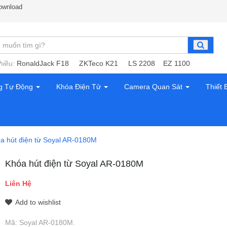
ownload
hiều:
RonaldJack F18
ZKTeco K21
LS 2208
EZ 1100
g Tự Động
Khóa Điện Tử
Camera Quan Sát
Thiết 
a hút điện từ Soyal AR-0180M
Khóa hút điện từ Soyal AR-0180M
Liên Hệ
Add to wishlist
Mã:
Soyal AR-0180M
.