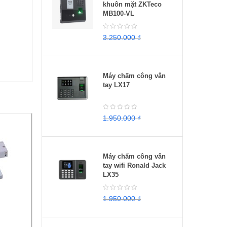
khuôn mặt ZKTeco
MB100-VL
3.250.000
₫
2.950.000
₫
Máy chấm công vân
tay LX17
1.950.000
₫
1.650.000
₫
Máy chấm công vân
tay wifi Ronald Jack
LX35
1.950.000
₫
1.500.000
₫