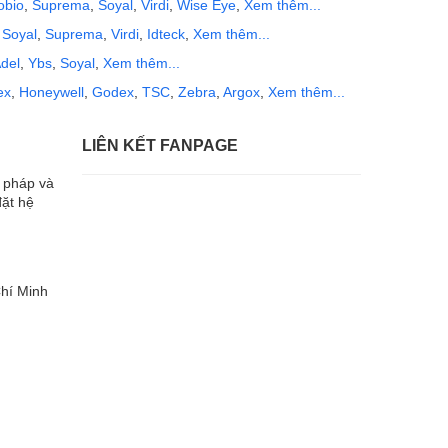
obio
,
Suprema
,
Soyal
,
Virdi
,
Wise Eye
,
Xem thêm...
,
Soyal
,
Suprema
,
Virdi
,
Idteck
,
Xem thêm...
del
,
Ybs
,
Soyal
,
Xem thêm...
ex
,
Honeywell
,
Godex
,
TSC
,
Zebra
,
Argox
,
Xem thêm...
LIÊN KẾT FANPAGE
i pháp và
đặt hệ
hí Minh