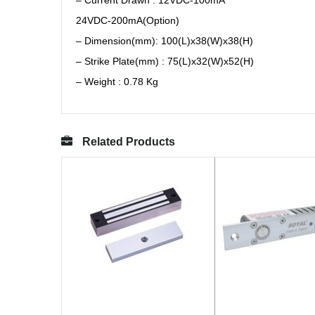
24VDC-200mA(Option)
– Dimension(mm): 100(L)x38(W)x38(H)
– Strike Plate(mm) : 75(L)x32(W)x52(H)
– Weight : 0.78 Kg
Related Products
ĐỌC TIẾP
ĐỌC TIẾ