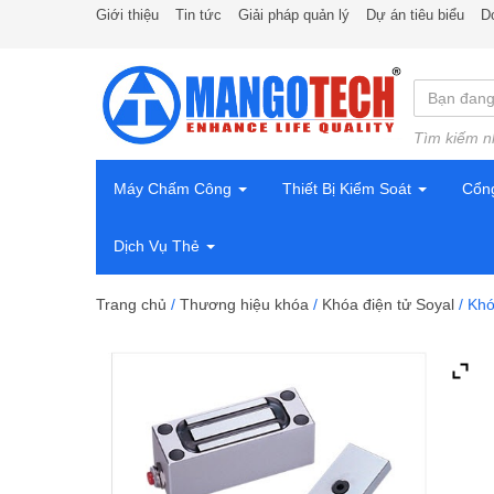
Giới thiệu
Tin tức
Giải pháp quản lý
Dự án tiêu biểu
D
Tìm kiếm n
Máy Chấm Công
Thiết Bị Kiểm Soát
Cổn
Dịch Vụ Thẻ
Trang chủ
/
Thương hiệu khóa
/
Khóa điện tử Soyal
/ Khó