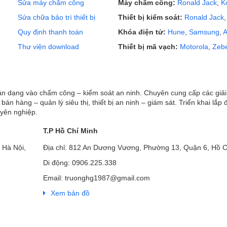
Sửa máy chấm công
Máy chấm công:
Ronald Jack
,
K
Sửa chữa bảo trì thiết bị
Thiết bị kiểm soát:
Ronald Jack
Quy định thanh toán
Khóa điện tử:
Hune
,
Samsung
,
A
Thư viện download
Thiết bị mã vạch:
Motorola
,
Zeb
hận dạng vào chấm công – kiểm soát an ninh. Chuyên cung cấp các giả
ị bán hàng – quản lý siêu thị, thiết bị an ninh – giám sát. Triển khai lắp 
uyên nghiệp.
T.P Hồ Chí Minh
 Hà Nội,
Địa chỉ: 812 An Dương Vương, Phường 13, Quận 6, Hồ C
Di động: 0906.225.338
Email: truonghg1987@gmail.com
Xem bản đồ