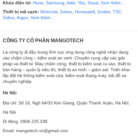
Khóa điện tử:
Hune
,
Samsung
,
Adel
,
Ybs
,
Soyal
,
Xem thêm...
Thiết bị mã vạch:
Motorola
,
Zebex
,
Honeywell
,
Godex
,
TSC
,
Zebra
,
Argox
,
Xem thêm...
CÔNG TY CỔ PHẦN MANGOTECH
Là công ty đi đầu trong lĩnh vực ứng dụng công nghệ nhận dạng
vào chấm công – kiểm soát an ninh. Chuyên cung cấp các giải
pháp và thiết bị: Máy chấm công, thiết bị kiểm soát ra vào, thiết bị
bán hàng – quản lý siêu thị, thiết bị an ninh – giám sát. Triển khai
lắp đặt hệ thống kiểm soát cửa, kiểm soát thang máy, bãi đỗ xe
chuyên nghiệp.
Hà Nội
Địa chỉ: Số 16, Ngõ 64/33 Kim Giang, Quận Thanh Xuân, Hà Nội,
Hà Nội
Di động: 0906.225.338
Email: mangotech.vn@gmail.com