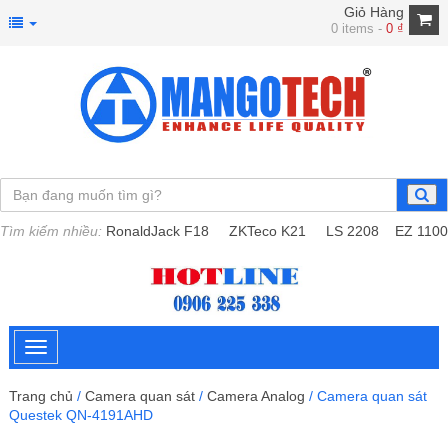
Giỏ Hàng
0 items -
0
₫
Tìm kiếm nhiều:
RonaldJack F18
ZKTeco K21
LS 2208
EZ 1100
Trang chủ
/
Camera quan sát
/
Camera Analog
/ Camera quan sát
Questek QN-4191AHD