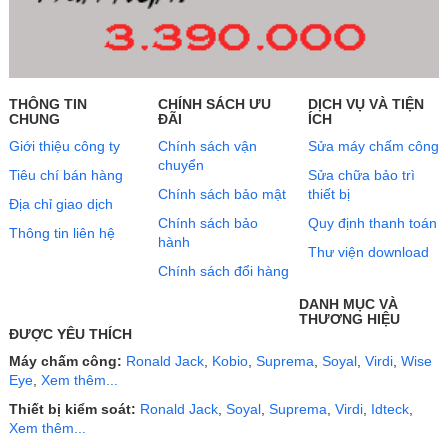
THÔNG TIN
CHÍNH SÁCH ƯU
DỊCH VỤ VÀ TIỆN
CHUNG
ĐÃI
ÍCH
Giới thiệu công ty
Chính sách vận
Sửa máy chấm công
chuyển
Tiêu chí bán hàng
Sửa chữa bảo trì
Chính sách bảo mật
thiết bị
Địa chỉ giao dịch
Chính sách bảo
Quy định thanh toán
Thông tin liên hệ
hành
Thư viện download
Chính sách đổi hàng
DANH MỤC VÀ
THƯƠNG HIỆU
ĐƯỢC YÊU THÍCH
Máy chấm công:
Ronald Jack
,
Kobio
,
Suprema
,
Soyal
,
Virdi
,
Wise
Eye
,
Xem thêm...
Thiết bị kiểm soát:
Ronald Jack
,
Soyal
,
Suprema
,
Virdi
,
Idteck
,
Xem thêm...