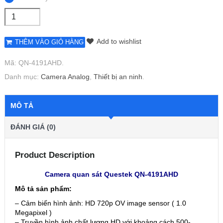
Add to wishlist
THÊM VÀO GIỎ HÀNG
Mã:
QN-4191AHD
.
Danh mục:
Camera Analog
,
Thiết bị an ninh
.
MÔ TẢ
ĐÁNH GIÁ (0)
Product Description
Camera quan sát Questek QN-4191AHD
Mô tả sản phẩm:
– Cảm biến hình ảnh: HD 720p OV image sensor ( 1.0
Megapixel )
– Truyền hình ảnh chất lượng HD với khoảng cách 500-