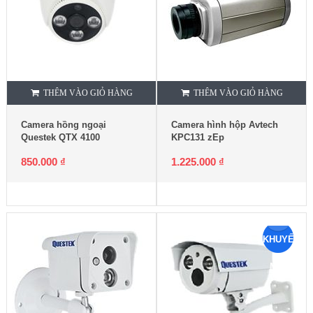
THÊM VÀO GIỎ HÀNG
THÊM VÀO GIỎ HÀNG
Camera hồng ngoại
Camera hình hộp Avtech
Questek QTX 4100
KPC131 zEp
850.000
₫
1.225.000
₫
KHUYẾN
MẠI