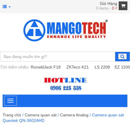
Giỏ Hàng
0 items -
0
₫
Tìm kiếm nhiều:
RonaldJack F18
ZKTeco K21
LS 2208
EZ 1100
Trang chủ
/
Camera quan sát
/
Camera Analog
/ Camera quan sát
Questek QN-3602AHD