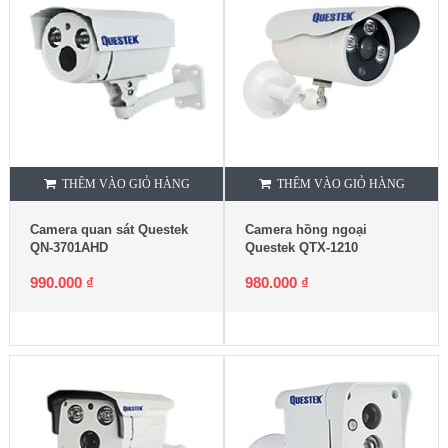
THÊM VÀO GIỎ HÀNG
THÊM VÀO GIỎ HÀNG
Camera quan sát Questek
Camera hồng ngoại
QN-3701AHD
Questek QTX-1210
990.000
₫
980.000
₫