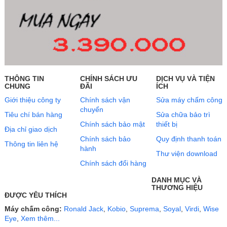
THÔNG TIN
CHÍNH SÁCH ƯU
DỊCH VỤ VÀ TIỆN
CHUNG
ĐÃI
ÍCH
Giới thiệu công ty
Chính sách vận
Sửa máy chấm công
chuyển
Tiêu chí bán hàng
Sửa chữa bảo trì
Chính sách bảo mật
thiết bị
Địa chỉ giao dịch
Chính sách bảo
Quy định thanh toán
Thông tin liên hệ
hành
Thư viện download
Chính sách đổi hàng
DANH MỤC VÀ
THƯƠNG HIỆU
ĐƯỢC YÊU THÍCH
Máy chấm công:
Ronald Jack
,
Kobio
,
Suprema
,
Soyal
,
Virdi
,
Wise
Eye
,
Xem thêm...