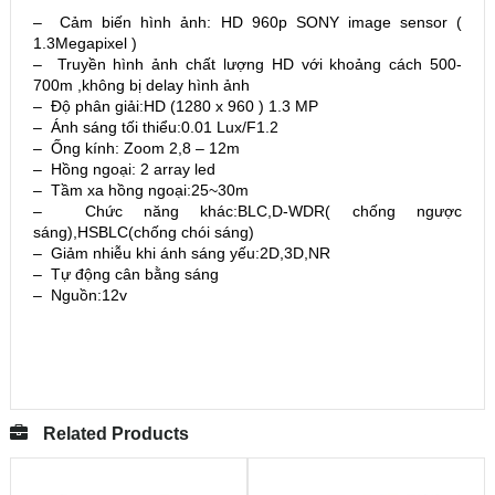
– Cảm biến hình ảnh: HD 960p SONY image sensor (
1.3Megapixel )
– Truyền hình ảnh chất lượng HD với khoảng cách 500-
700m ,không bị delay hình ảnh
– Độ phân giải:HD (1280 x 960 ) 1.3 MP
– Ánh sáng tối thiểu:0.01 Lux/F1.2
– Ống kính: Zoom 2,8 – 12m
– Hồng ngoại: 2 array led
– Tầm xa hồng ngoại:25~30m
– Chức năng khác:BLC,D-WDR( chống ngược
sáng),HSBLC(chống chói sáng)
– Giảm nhiễu khi ánh sáng yếu:2D,3D,NR
– Tự động cân bằng sáng
– Nguồn:12v
Related Products