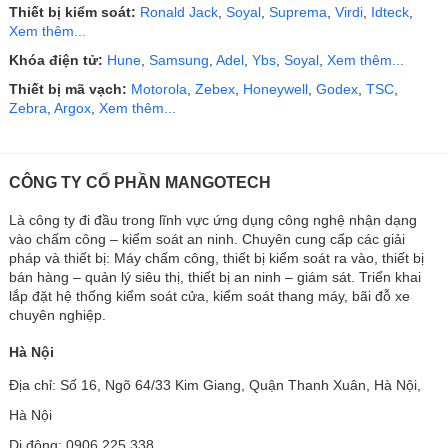
Thiết bị kiểm soát:
Ronald Jack
,
Soyal
,
Suprema
,
Virdi
,
Idteck
,
Xem thêm...
Khóa điện tử:
Hune
,
Samsung
,
Adel
,
Ybs
,
Soyal
,
Xem thêm...
Thiết bị mã vạch:
Motorola
,
Zebex
,
Honeywell
,
Godex
,
TSC
,
Zebra
,
Argox
,
Xem thêm...
CÔNG TY CỔ PHẦN MANGOTECH
Là công ty đi đầu trong lĩnh vực ứng dụng công nghệ nhận dạng
vào chấm công – kiểm soát an ninh. Chuyên cung cấp các giải
pháp và thiết bị: Máy chấm công, thiết bị kiểm soát ra vào, thiết bị
bán hàng – quản lý siêu thị, thiết bị an ninh – giám sát. Triển khai
lắp đặt hệ thống kiểm soát cửa, kiểm soát thang máy, bãi đỗ xe
chuyên nghiệp.
Hà Nội
Địa chỉ: Số 16, Ngõ 64/33 Kim Giang, Quận Thanh Xuân, Hà Nội,
Hà Nội
Di động: 0906.225.338