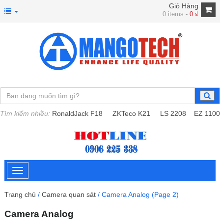
Giỏ Hàng
0 items -
0
₫
Tìm kiếm nhiều:
RonaldJack F18
ZKTeco K21
LS 2208
EZ 1100
Trang chủ
/
Camera quan sát
/ Camera Analog (Page 2)
Camera Analog