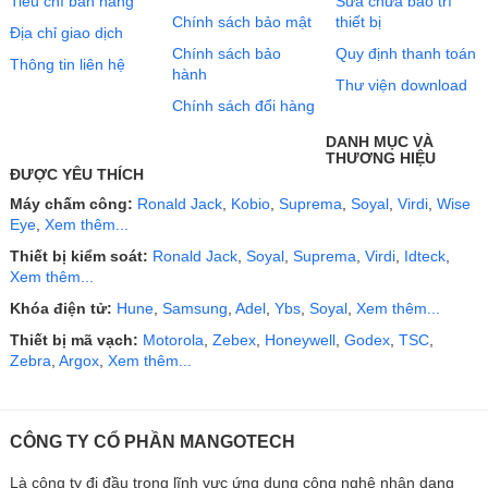
Tiêu chí bán hàng
Sửa chữa bảo trì
Chính sách bảo mật
thiết bị
Địa chỉ giao dịch
Chính sách bảo
Quy định thanh toán
Thông tin liên hệ
hành
Thư viện download
Chính sách đổi hàng
DANH MỤC VÀ
THƯƠNG HIỆU
ĐƯỢC YÊU THÍCH
Máy chấm công:
Ronald Jack
,
Kobio
,
Suprema
,
Soyal
,
Virdi
,
Wise
Eye
,
Xem thêm...
Thiết bị kiểm soát:
Ronald Jack
,
Soyal
,
Suprema
,
Virdi
,
Idteck
,
Xem thêm...
Khóa điện tử:
Hune
,
Samsung
,
Adel
,
Ybs
,
Soyal
,
Xem thêm...
Thiết bị mã vạch:
Motorola
,
Zebex
,
Honeywell
,
Godex
,
TSC
,
Zebra
,
Argox
,
Xem thêm...
CÔNG TY CỔ PHẦN MANGOTECH
Là công ty đi đầu trong lĩnh vực ứng dụng công nghệ nhận dạng