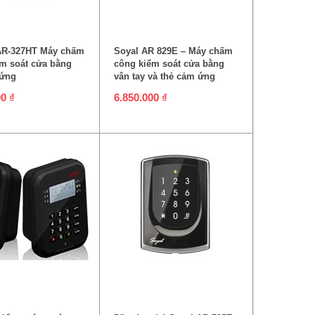
ÊM VÀO GIỎ HÀNG
THÊM VÀO GIỎ HÀNG
R-327HT Máy chấm
Soyal AR 829E – Máy chấm
m soát cửa bằng
công kiểm soát cửa bằng
 ứng
vân tay và thẻ cảm ứng
00
₫
6.850.000
₫
ĐỌC TIẾP
ĐỌC TIẾP