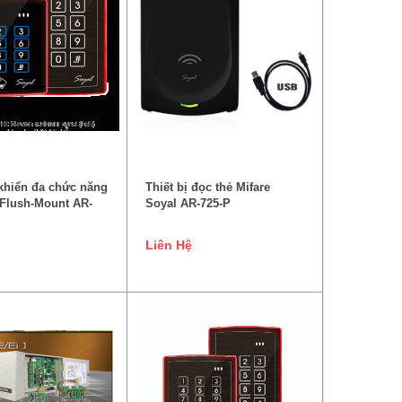
ĐỌC TIẾP
ĐỌC TIẾP
khiển đa chức năng
Thiết bị đọc thẻ Mifare
Flush-Mount AR-
Soyal AR-725-P
Liên Hệ