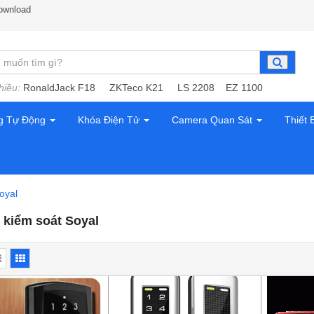
ownload
hiều:
RonaldJack F18
ZKTeco K21
LS 2208
EZ 1100
g Tự Động
Khóa Điện Tử
Camera Quan Sát
Thiết 
oyal
ị kiểm soát Soyal