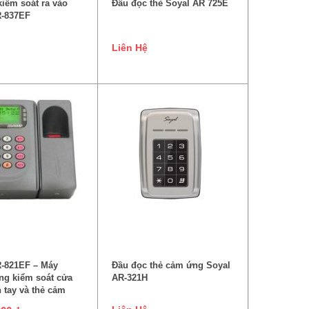
kiểm soát ra vào
Đầu đọc thẻ Soyal AR 725E
R-837EF
Liên Hệ
ÊM VÀO GIỎ HÀNG
ĐỌC TIẾP
R-821EF – Máy
Đầu đọc thẻ cảm ứng Soyal
ng kiểm soát cửa
AR-321H
 tay và thẻ cảm