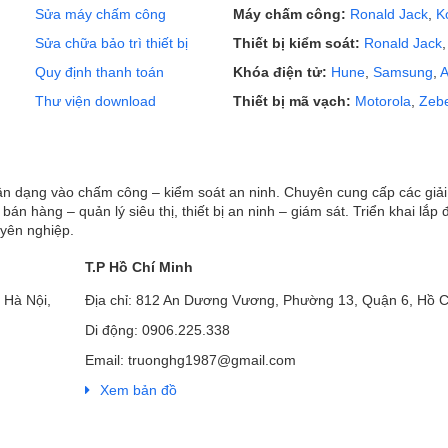
Sửa máy chấm công
Máy chấm công:
Ronald Jack
,
K
Sửa chữa bảo trì thiết bị
Thiết bị kiểm soát:
Ronald Jack
Quy định thanh toán
Khóa điện tử:
Hune
,
Samsung
,
A
Thư viện download
Thiết bị mã vạch:
Motorola
,
Zeb
hận dạng vào chấm công – kiểm soát an ninh. Chuyên cung cấp các giả
ị bán hàng – quản lý siêu thị, thiết bị an ninh – giám sát. Triển khai lắp 
uyên nghiệp.
T.P Hồ Chí Minh
 Hà Nội,
Địa chỉ: 812 An Dương Vương, Phường 13, Quận 6, Hồ C
Di động: 0906.225.338
Email: truonghg1987@gmail.com
Xem bản đồ