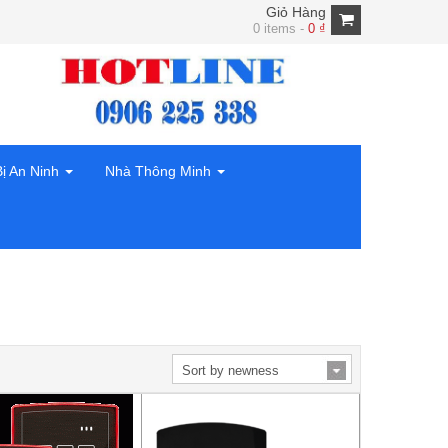
Giỏ Hàng
0 items -
0
₫
Bị An Ninh
Nhà Thông Minh