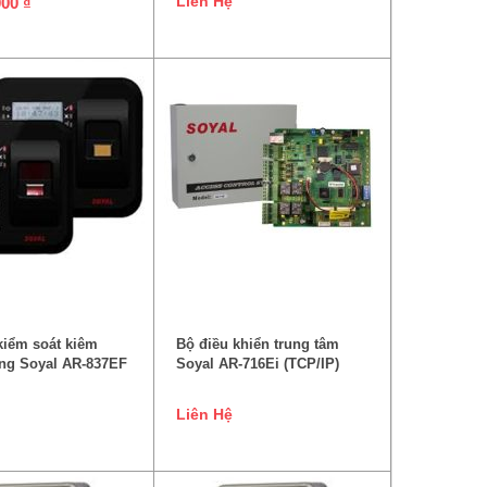
Liên Hệ
000
₫
ĐỌC TIẾP
ĐỌC TIẾP
 kiểm soát kiêm
Bộ điều khiển trung tâm
ng Soyal AR-837EF
Soyal AR-716Ei (TCP/IP)
Liên Hệ