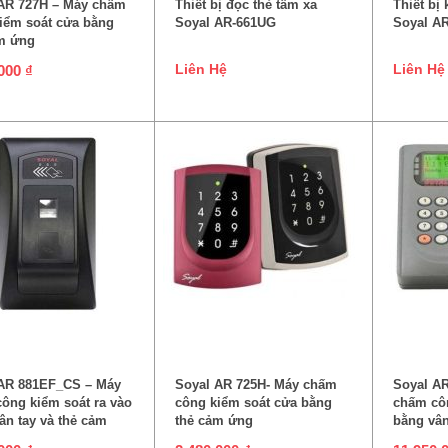
AR 727H – Máy chấm
Thiết bị đọc thẻ tầm xa
Thiết bị 
iểm soát cửa bằng
Soyal AR-661UG
Soyal A
m ứng
Liên Hệ
Liên Hệ
.000
₫
HÊM VÀO GIỎ HÀNG
THÊM VÀO GIỎ HÀNG
TH
AR 881EF_CS – Máy
Soyal AR 725H- Máy chấm
Soyal A
ông kiểm soát ra vào
công kiểm soát cửa bằng
chấm cô
ân tay và thẻ cảm
thẻ cảm ứng
bằng vân
ứng