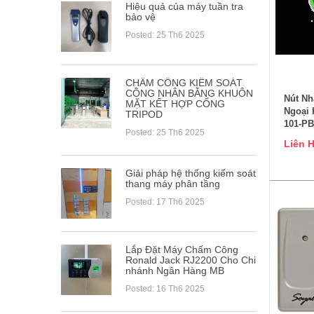
Hiệu quả của máy tuần tra
bảo vệ
Posted: 25 Th6 2025
CHẤM CÔNG KIỂM SOÁT
CÔNG NHÂN BẰNG KHUÔN
Nút N
MẶT KẾT HỢP CỔNG
Ngoại
TRIPOD
101-PB
Posted: 25 Th6 2025
Liên 
Giải pháp hệ thống kiểm soát
thang máy phân tầng
Posted: 17 Th6 2025
Lắp Đặt Máy Chấm Công
Ronald Jack RJ2200 Cho Chi
nhánh Ngân Hàng MB
Posted: 16 Th6 2025