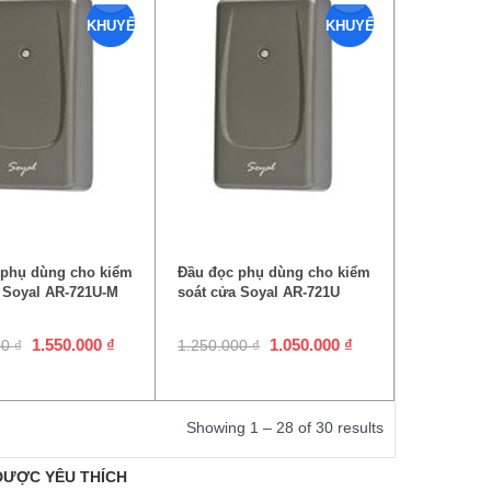
KHUYẾN
KHUYẾN
MẠI
MẠI
ÊM VÀO GIỎ HÀNG
THÊM VÀO GIỎ HÀNG
 phụ dùng cho kiểm
Đầu đọc phụ dùng cho kiểm
 Soyal AR-721U-M
soát cửa Soyal AR-721U
1.550.000
₫
1.050.000
₫
00
₫
1.250.000
₫
Showing 1 – 28 of 30 results
ĐƯỢC YÊU THÍCH