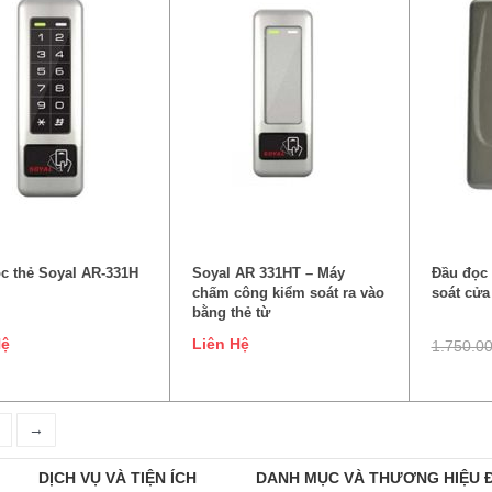
ĐỌC TIẾP
ĐỌC TIẾP
TH
c thẻ Soyal AR-331H
Soyal AR 331HT – Máy
Đầu đọc
chấm công kiểm soát ra vào
soát cửa
bằng thẻ từ
Hệ
Liên Hệ
1.750.0
→
DỊCH VỤ VÀ TIỆN ÍCH
DANH MỤC VÀ THƯƠNG HIỆU 