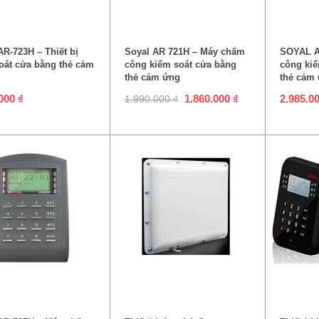
HÊM VÀO GIỎ HÀNG
THÊM VÀO GIỎ HÀNG
TH
AR-723H – Thiết bị
Soyal AR 721H – Máy chấm
SOYAL A
oát cửa bằng thẻ cảm
công kiểm soát cửa bằng
công kiể
thẻ cảm ứng
thẻ cảm
.000
₫
1.860.000
₫
2.985.0
1.990.000
₫
HÊM VÀO GIỎ HÀNG
ĐỌC TIẾP