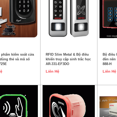
ĐỌC TIẾP
ĐỌC TIẾP
 phẩm kiểm soát cửa
RFID Slim Metal & Bộ điều
Bộ điều 
 dùng thẻ và mã số
khiển truy cập sinh trắc học
đèn nền 
725E
AR-331-EF3DO
888-H
Hệ
Liên Hệ
Liên Hệ