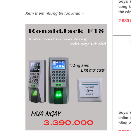
Soyal 
công k
thẻ cả
Xem thêm những tin tức khác »
2.980
T
Soyal 
chấm c
bằng v
ứng