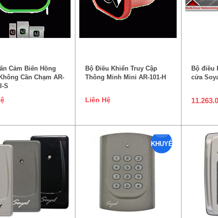
ĐỌC TIẾP
ĐỌC TIẾP
TH
hấn Cảm Biến Hồng
Bộ Điều Khiển Truy Cập
Bộ điều 
 Không Cần Chạm AR-
Thông Minh Mini AR-101-H
cửa Soya
I-S
Hệ
Liên Hệ
11.263.
KHUYẾN
MẠI