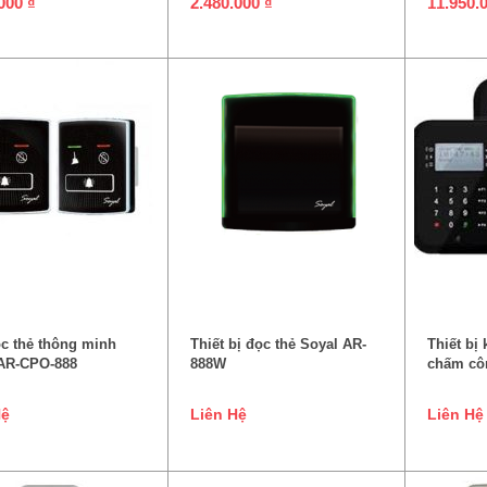
.000
₫
2.480.000
₫
11.950.
ĐỌC TIẾP
ĐỌC TIẾP
c thẻ thông minh
Thiết bị đọc thẻ Soyal AR-
Thiết bị
AR-CPO-888
888W
chấm cô
Hệ
Liên Hệ
Liên Hệ