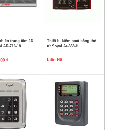
ÊM VÀO GIỎ HÀNG
ĐỌC TIẾP
khiển trung tâm 16
Thiết bị kiểm soát bằng thẻ
l AR-716-18
từ Soyal Ar-888-H
Liên Hệ
000
₫