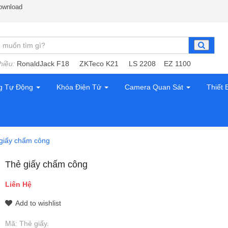
ownload
hiều:
RonaldJack F18
ZKTeco K21
LS 2208
EZ 1100
g Tự Động
Khóa Điện Tử
Camera Quan Sát
Thiết 
giấy chấm công
Thẻ giấy chấm công
Liên Hệ
Add to wishlist
Mã:
Thẻ giấy
.