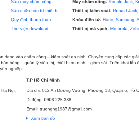
Sửa máy chấm công
Máy chấm công:
Ronald Jack
,
K
Sửa chữa bảo trì thiết bị
Thiết bị kiểm soát:
Ronald Jack
Quy định thanh toán
Khóa điện tử:
Hune
,
Samsung
,
A
Thư viện download
Thiết bị mã vạch:
Motorola
,
Zeb
hận dạng vào chấm công – kiểm soát an ninh. Chuyên cung cấp các giả
ị bán hàng – quản lý siêu thị, thiết bị an ninh – giám sát. Triển khai lắp 
uyên nghiệp.
T.P Hồ Chí Minh
 Hà Nội,
Địa chỉ: 812 An Dương Vương, Phường 13, Quận 6, Hồ C
Di động: 0906.225.338
Email: truonghg1987@gmail.com
Xem bản đồ