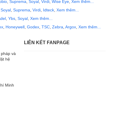
obio
,
Suprema
,
Soyal
,
Virdi
,
Wise Eye
,
Xem thêm...
,
Soyal
,
Suprema
,
Virdi
,
Idteck
,
Xem thêm...
del
,
Ybs
,
Soyal
,
Xem thêm...
ex
,
Honeywell
,
Godex
,
TSC
,
Zebra
,
Argox
,
Xem thêm...
LIÊN KẾT FANPAGE
i pháp và
đặt hệ
hí Minh