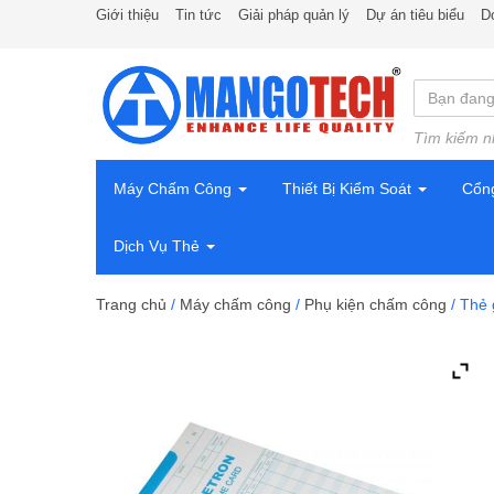
Giới thiệu
Tin tức
Giải pháp quản lý
Dự án tiêu biểu
D
Tìm kiếm n
Máy Chấm Công
Thiết Bị Kiểm Soát
Cổn
Dịch Vụ Thẻ
Trang chủ
/
Máy chấm công
/
Phụ kiện chấm công
/ Thẻ 