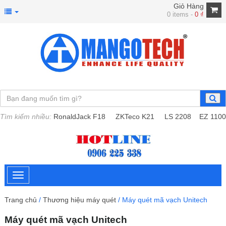
Giỏ Hàng
0 items -
0
₫
Tìm kiếm nhiều:
RonaldJack F18
ZKTeco K21
LS 2208
EZ 1100
Trang chủ
/
Thương hiệu máy quét
/ Máy quét mã vạch Unitech
Máy quét mã vạch Unitech