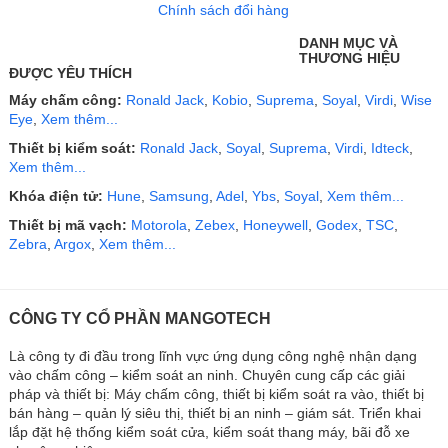
Chính sách đổi hàng
DANH MỤC VÀ
THƯƠNG HIỆU
ĐƯỢC YÊU THÍCH
Máy chấm công:
Ronald Jack
,
Kobio
,
Suprema
,
Soyal
,
Virdi
,
Wise
Eye
,
Xem thêm...
Thiết bị kiểm soát:
Ronald Jack
,
Soyal
,
Suprema
,
Virdi
,
Idteck
,
Xem thêm...
Khóa điện tử:
Hune
,
Samsung
,
Adel
,
Ybs
,
Soyal
,
Xem thêm...
Thiết bị mã vạch:
Motorola
,
Zebex
,
Honeywell
,
Godex
,
TSC
,
Zebra
,
Argox
,
Xem thêm...
CÔNG TY CỔ PHẦN MANGOTECH
Là công ty đi đầu trong lĩnh vực ứng dụng công nghệ nhận dạng
vào chấm công – kiểm soát an ninh. Chuyên cung cấp các giải
pháp và thiết bị: Máy chấm công, thiết bị kiểm soát ra vào, thiết bị
bán hàng – quản lý siêu thị, thiết bị an ninh – giám sát. Triển khai
lắp đặt hệ thống kiểm soát cửa, kiểm soát thang máy, bãi đỗ xe