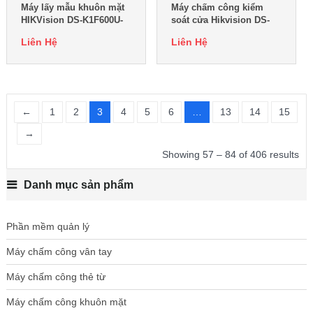
Máy lấy mẫu khuôn mặt
Máy chấm công kiểm
HIKVision DS-K1F600U-
soát cửa Hikvision DS-
D6E-F
K1T8003EF
Liên Hệ
Liên Hệ
←
1
2
3
4
5
6
…
13
14
15
→
Showing 57 – 84 of 406 results
Danh mục sản phẩm
Phần mềm quản lý
Máy chấm công vân tay
Máy chấm công thẻ từ
Máy chấm công khuôn mặt