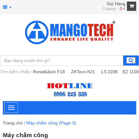
Giỏ Hàng
0 items -
0
₫
Tìm kiếm nhiều:
RonaldJack F18
ZKTeco K21
LS 2208
EZ 1100
Trang chủ
/ Máy chấm công (Page 3)
Máy chấm công