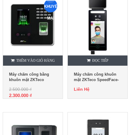
KHUYẾN
MẠI
THÊM VÀO GIỎ HÀNG
ĐỌC TIẾP
Máy chấm công bằng
Máy chấm công khuôn
khuôn mặt ZKTeco
mặt ZKTeco SpeedFace-
MB20+ID
V4L[TI]
2.500.000
₫
Liên Hệ
2.300.000
₫