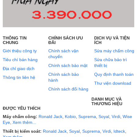
THÔNG TIN
CHÍNH SÁCH ƯU
DỊCH VỤ VÀ TIỆN
CHUNG
ĐÃI
ÍCH
Giới thiệu công ty
Chính sách vận
Sửa máy chấm công
chuyển
Tiêu chí bán hàng
Sửa chữa bảo trì
Chính sách bảo mật
thiết bị
Địa chỉ giao dịch
Chính sách bảo
Quy định thanh toán
Thông tin liên hệ
hành
Thư viện download
Chính sách đổi hàng
DANH MỤC VÀ
THƯƠNG HIỆU
ĐƯỢC YÊU THÍCH
Máy chấm công:
Ronald Jack
,
Kobio
,
Suprema
,
Soyal
,
Virdi
,
Wise
Eye
,
Xem thêm...
Thiết bị kiểm soát:
Ronald Jack
,
Soyal
,
Suprema
,
Virdi
,
Idteck
,