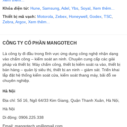
Xem thêm...
Khóa điện tử:
Hune
,
Samsung
,
Adel
,
Ybs
,
Soyal
,
Xem thêm...
Thiết bị mã vạch:
Motorola
,
Zebex
,
Honeywell
,
Godex
,
TSC
,
Zebra
,
Argox
,
Xem thêm...
CÔNG TY CỔ PHẦN MANGOTECH
Là công ty đi đầu trong lĩnh vực ứng dụng công nghệ nhận dạng
vào chấm công – kiểm soát an ninh. Chuyên cung cấp các giải
pháp và thiết bị: Máy chấm công, thiết bị kiểm soát ra vào, thiết bị
bán hàng – quản lý siêu thị, thiết bị an ninh – giám sát. Triển khai
lắp đặt hệ thống kiểm soát cửa, kiểm soát thang máy, bãi đỗ xe
chuyên nghiệp.
Hà Nội
Địa chỉ: Số 16, Ngõ 64/33 Kim Giang, Quận Thanh Xuân, Hà Nội,
Hà Nội
Di động: 0906.225.338
Email: mangotech.vn@gmail.com