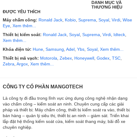
DANH MỤC VÀ
THƯƠNG HIỆU
ĐƯỢC YÊU THÍCH
Máy chấm công:
Ronald Jack
,
Kobio
,
Suprema
,
Soyal
,
Virdi
,
Wise
Eye
,
Xem thêm...
Thiết bị kiểm soát:
Ronald Jack
,
Soyal
,
Suprema
,
Virdi
,
Idteck
,
Xem thêm...
Khóa điện tử:
Hune
,
Samsung
,
Adel
,
Ybs
,
Soyal
,
Xem thêm...
Thiết bị mã vạch:
Motorola
,
Zebex
,
Honeywell
,
Godex
,
TSC
,
Zebra
,
Argox
,
Xem thêm...
CÔNG TY CỔ PHẦN MANGOTECH
Là công ty đi đầu trong lĩnh vực ứng dụng công nghệ nhận dạng
vào chấm công – kiểm soát an ninh. Chuyên cung cấp các giải
pháp và thiết bị: Máy chấm công, thiết bị kiểm soát ra vào, thiết bị
bán hàng – quản lý siêu thị, thiết bị an ninh – giám sát. Triển khai
lắp đặt hệ thống kiểm soát cửa, kiểm soát thang máy, bãi đỗ xe
chuyên nghiệp.