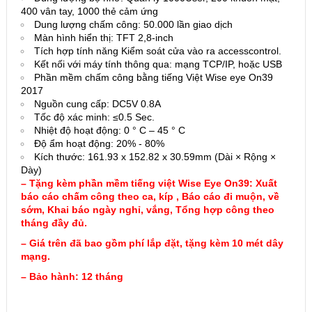
400 vân tay, 1000 thẻ cảm ứng
Dung lượng chấm công: 50.000 lần giao dịch
Màn hình hiển thị: TFT 2,8-inch
Tích hợp tính năng Kiểm soát cửa vào ra accesscontrol.
Kết nối với máy tính thông qua: mạng TCP/IP, hoặc USB
Phần mềm chấm công bằng tiếng Việt Wise eye On39
2017
Nguồn cung cấp: DC5V 0.8A
Tốc độ xác minh: ≤0.5 Sec.
Nhiệt độ hoạt động: 0 ° C – 45 ° C
Độ ẩm hoạt động: 20% ​​- 80%
Kích thước: 161.93 x 152.82 x 30.59mm (Dài × Rộng ×
Dày)
– Tặng kèm phần mềm tiếng việt Wise Eye On39: Xuất
báo cáo chấm công theo ca, kíp , Báo cáo đi muộn, về
sớm, Khai báo ngày nghỉ, vắng, Tổng hợp công theo
tháng đầy đủ.
– Giá trên đã bao gồm phí lắp đặt, tặng kèm 10 mét dây
mạng.
– Bảo hành: 12 tháng