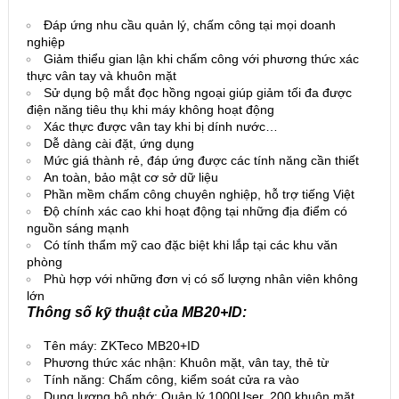
Đáp ứng nhu cầu quản lý, chấm công tại mọi doanh
nghiệp
Giảm thiểu gian lận khi chấm công với phương thức xác
thực vân tay và khuôn mặt
Sử dụng bộ mắt đọc hồng ngoại giúp giảm tối đa được
điện năng tiêu thụ khi máy không hoạt động
Xác thực được vân tay khi bị dính nước…
Dễ dàng cài đặt, ứng dụng
Mức giá thành rẻ, đáp ứng được các tính năng cần thiết
An toàn, bảo mật cơ sở dữ liệu
Phần mềm chấm công chuyên nghiệp, hỗ trợ tiếng Việt
Độ chính xác cao khi hoạt động tại những địa điểm có
nguồn sáng mạnh
Có tính thẩm mỹ cao đặc biệt khi lắp tại các khu văn
phòng
Phù hợp với những đơn vị có số lượng nhân viên không
lớn
Thông số kỹ thuật của MB20+ID:
Tên máy: ZKTeco MB20+ID
Phương thức xác nhận: Khuôn mặt, vân tay, thẻ từ
Tính năng: Chấm công, kiểm soát cửa ra vào
Dung lượng bộ nhớ: Quản lý 1000User, 200 khuôn mặt,