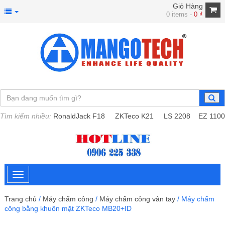
Giỏ Hàng
0 items -
0
₫
Tìm kiếm nhiều:
RonaldJack F18
ZKTeco K21
LS 2208
EZ 1100
Trang chủ
/
Máy chấm công
/
Máy chấm công vân tay
/ Máy chấm
công bằng khuôn mặt ZKTeco MB20+ID