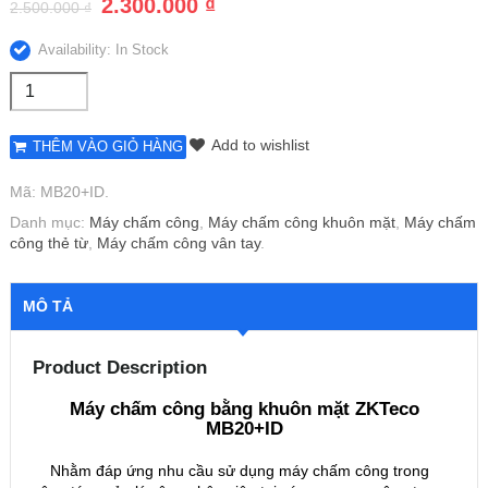
2.300.000
₫
2.500.000
₫
Availability: In Stock
Add to wishlist
THÊM VÀO GIỎ HÀNG
Mã:
MB20+ID
.
Danh mục:
Máy chấm công
,
Máy chấm công khuôn mặt
,
Máy chấm
công thẻ từ
,
Máy chấm công vân tay
.
MÔ TẢ
Product Description
Máy chấm công bằng khuôn mặt ZKTeco
MB20+ID
Nhằm đáp ứng nhu cầu sử dụng máy chấm công trong