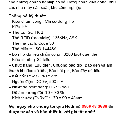
cho những doanh nghiệp có số lượng nhân viên đông, như
các nhà máy sản xuất, khu công nghiệp…
Thông số kỹ thuật:
– Kiểu chấm công : Chỉ sử dụng thẻ
– Kiểu thẻ:
+ Thẻ từ: ISO TK 2
+ Thẻ RFID (promixity): 125KHz, ASK
+ Thẻ mã vạch: Code 39
+ Thẻ Mifare: ISO 14443A
– Bộ nhớ dữ liệu chấm công : 8200 lượt quẹt thẻ
– Kiểu chuông: 32 kiểu
– Chức năng: Lưu điện, Chuông báo giờ, Báo đèn và âm
thanh khi đọc dữ liệu, Báo hết pin, Báo đầy dữ liệu
– Kết nối: RS232 và RS485
– Nguồn điện: DC 9V, 500 mA
– Nhiệt độ hoạt động: 0 ~ 55 độ C
– Độ ẩm tương đối: 10 ~ 90 %
– Kích thước (DxRxC): 170 x 99 x 48mm
Gọi ngay cho chúng tôi qua Hotline:
0906 48 3636
để
được tư vấn và bán thiết bị với giá tốt nhất!