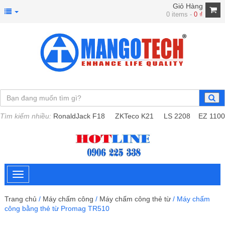
Giỏ Hàng
0 items -
0
₫
Tìm kiếm nhiều:
RonaldJack F18
ZKTeco K21
LS 2208
EZ 1100
Trang chủ
/
Máy chấm công
/
Máy chấm công thẻ từ
/ Máy chấm
công bằng thẻ từ Promag TR510