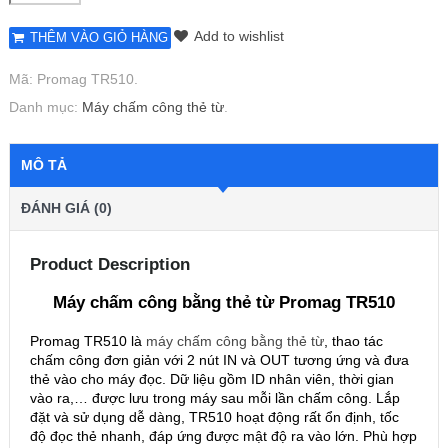
Add to wishlist
THÊM VÀO GIỎ HÀNG
Mã:
Promag TR510
.
Danh mục:
Máy chấm công thẻ từ
.
MÔ TẢ
ĐÁNH GIÁ (0)
Product Description
Máy chấm công bằng thẻ từ Promag TR510
Promag TR510 là
máy chấm công bằng thẻ từ
, thao tác
chấm công đơn giản với 2 nút IN và OUT tương ứng và đưa
thẻ vào cho máy đọc. Dữ liệu gồm ID nhân viên, thời gian
vào ra,… được lưu trong máy sau mỗi lần chấm công. Lắp
đặt và sử dụng dễ dàng, TR510 hoạt động rất ổn định, tốc
độ đọc thẻ nhanh, đáp ứng được mật độ ra vào lớn. Phù hợp