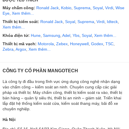
ĐƯỢC YÊU THÍCH
Máy chấm công:
Ronald Jack
,
Kobio
,
Suprema
,
Soyal
,
Virdi
,
Wise
Eye
,
Xem thêm...
Thiết bị kiểm soát:
Ronald Jack
,
Soyal
,
Suprema
,
Virdi
,
Idteck
,
Xem thêm...
Khóa điện tử:
Hune
,
Samsung
,
Adel
,
Ybs
,
Soyal
,
Xem thêm...
Thiết bị mã vạch:
Motorola
,
Zebex
,
Honeywell
,
Godex
,
TSC
,
Zebra
,
Argox
,
Xem thêm...
CÔNG TY CỔ PHẦN MANGOTECH
Là công ty đi đầu trong lĩnh vực ứng dụng công nghệ nhận dạng
vào chấm công – kiểm soát an ninh. Chuyên cung cấp các giải
pháp và thiết bị: Máy chấm công, thiết bị kiểm soát ra vào, thiết bị
bán hàng – quản lý siêu thị, thiết bị an ninh – giám sát. Triển khai
lắp đặt hệ thống kiểm soát cửa, kiểm soát thang máy, bãi đỗ xe
chuyên nghiệp.
Hà Nội