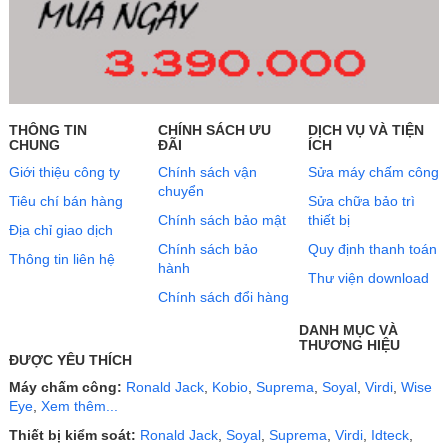
THÔNG TIN
CHÍNH SÁCH ƯU
DỊCH VỤ VÀ TIỆN
CHUNG
ĐÃI
ÍCH
Giới thiệu công ty
Chính sách vận
Sửa máy chấm công
chuyển
Tiêu chí bán hàng
Sửa chữa bảo trì
Chính sách bảo mật
thiết bị
Địa chỉ giao dịch
Chính sách bảo
Quy định thanh toán
Thông tin liên hệ
hành
Thư viện download
Chính sách đổi hàng
DANH MỤC VÀ
THƯƠNG HIỆU
ĐƯỢC YÊU THÍCH
Máy chấm công:
Ronald Jack
,
Kobio
,
Suprema
,
Soyal
,
Virdi
,
Wise
Eye
,
Xem thêm...
Thiết bị kiểm soát:
Ronald Jack
,
Soyal
,
Suprema
,
Virdi
,
Idteck
,