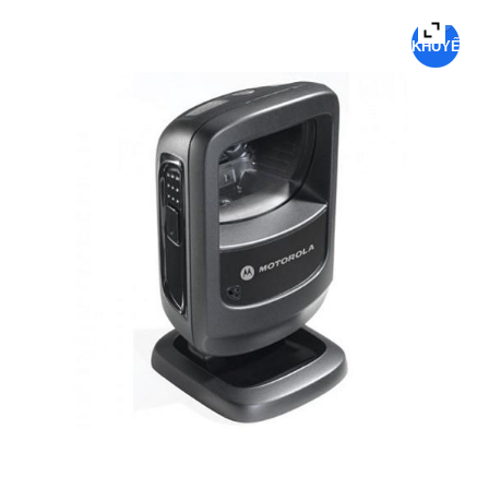
KHUYẾN
MẠI