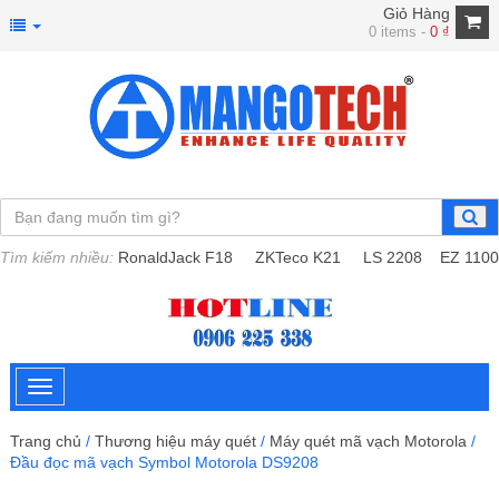
Giỏ Hàng
0 items -
0
₫
Tìm kiếm nhiều:
RonaldJack F18
ZKTeco K21
LS 2208
EZ 1100
Trang chủ
/
Thương hiệu máy quét
/
Máy quét mã vạch Motorola
/
Đầu đọc mã vạch Symbol Motorola DS9208