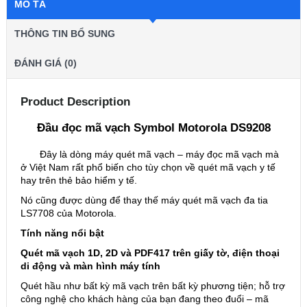
MÔ TẢ
THÔNG TIN BỔ SUNG
ĐÁNH GIÁ (0)
Product Description
Đầu đọc mã vạch Symbol Motorola DS9208
Đây là dòng máy quét mã vạch – máy đọc mã vạch mà
ở Việt Nam rất phổ biến cho tùy chọn về quét mã vạch y tế
hay trên thẻ bảo hiểm y tế.
Nó cũng được dùng để thay thế máy quét mã vạch đa tia
LS7708 của Motorola.
Tính năng nổi bật
Quét mã vạch 1D, 2D và PDF417 trên giấy tờ, điện thoại
di động và màn hình máy tính
Quét hầu như bất kỳ mã vạch trên bất kỳ phương tiện; hỗ trợ
công nghệ cho khách hàng của bạn đang theo đuổi – mã