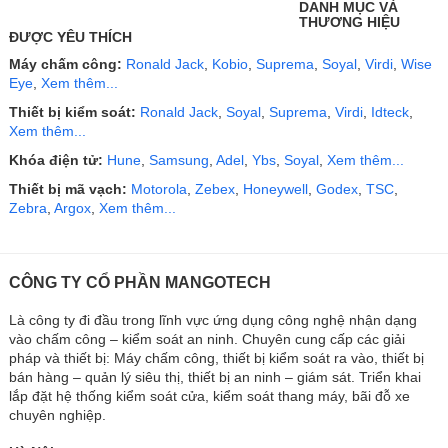
DANH MỤC VÀ
THƯƠNG HIỆU
ĐƯỢC YÊU THÍCH
Máy chấm công:
Ronald Jack
,
Kobio
,
Suprema
,
Soyal
,
Virdi
,
Wise
Eye
,
Xem thêm...
Thiết bị kiểm soát:
Ronald Jack
,
Soyal
,
Suprema
,
Virdi
,
Idteck
,
Xem thêm...
Khóa điện tử:
Hune
,
Samsung
,
Adel
,
Ybs
,
Soyal
,
Xem thêm...
Thiết bị mã vạch:
Motorola
,
Zebex
,
Honeywell
,
Godex
,
TSC
,
Zebra
,
Argox
,
Xem thêm...
CÔNG TY CỔ PHẦN MANGOTECH
Là công ty đi đầu trong lĩnh vực ứng dụng công nghệ nhận dạng
vào chấm công – kiểm soát an ninh. Chuyên cung cấp các giải
pháp và thiết bị: Máy chấm công, thiết bị kiểm soát ra vào, thiết bị
bán hàng – quản lý siêu thị, thiết bị an ninh – giám sát. Triển khai
lắp đặt hệ thống kiểm soát cửa, kiểm soát thang máy, bãi đỗ xe
chuyên nghiệp.