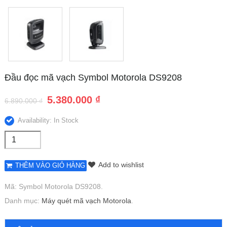
Đầu đọc mã vạch Symbol Motorola DS9208
5.380.000
₫
6.890.000
₫
Availability: In Stock
Add to wishlist
THÊM VÀO GIỎ HÀNG
Mã:
Symbol Motorola DS9208
.
Danh mục:
Máy quét mã vạch Motorola
.