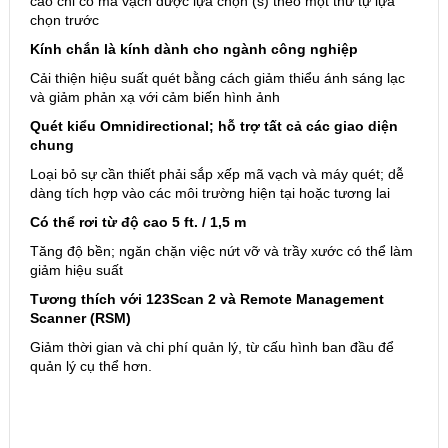
cáo chỉ có mã vạch được lựa chọn (s) theo một thứ tự lựa
chọn trước
Kính chắn là kính dành cho ngành công nghiệp
Cải thiện hiệu suất quét bằng cách giảm thiểu ánh sáng lạc
và giảm phản xạ với cảm biến hình ảnh
Quét kiểu Omnidirectional; hỗ trợ tất cả các giao diện
chung
Loại bỏ sự cần thiết phải sắp xếp mã vạch và máy quét; dễ
dàng tích hợp vào các môi trường hiện tại hoặc tương lai
Có thể rơi từ độ cao 5 ft. / 1,5 m
Tăng độ bền; ngăn chặn việc nứt vỡ và trầy xước có thể làm
giảm hiệu suất
Tương thích với 123Scan 2 và Remote Management
Scanner (RSM)
Giảm thời gian và chi phí quản lý, từ cấu hình ban đầu để
quản lý cụ thể hơn.