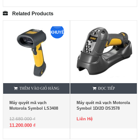
Related Products
KHUYẾN
MẠI
THÊM VÀO GIỎ HÀNG
ĐỌC TIẾP
Máy quyét mã vạch
Máy quét mã vạch Motorola
Motorola Symbol LS3408
Symbol 1D/2D DS3578
12.680.000
₫
Liên Hệ
11.200.000
₫