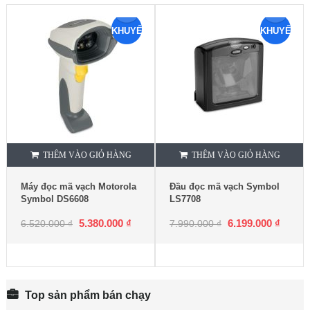
KHUYẾN
KHUYẾN
MẠI
MẠI
THÊM VÀO GIỎ HÀNG
THÊM VÀO GIỎ HÀNG
Máy đọc mã vạch Motorola
Đầu đọc mã vạch Symbol
Symbol DS6608
LS7708
5.380.000
₫
6.199.000
₫
6.520.000
₫
7.990.000
₫
Top sản phẩm bán chạy