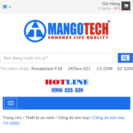
Giỏ Hàng
0 items -
0
₫
Tìm kiếm nhiều:
RonaldJack F18
ZKTeco K21
LS 2208
EZ 1100
Trang chủ
/
Thiết bị an ninh
/
Cổng dò kim loại
/ Cổng dò kim loại
TX-200D