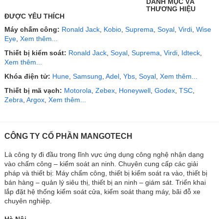
DANH MỤC VÀ
THƯƠNG HIỆU
ĐƯỢC YÊU THÍCH
Máy chấm công:
Ronald Jack
,
Kobio
,
Suprema
,
Soyal
,
Virdi
,
Wise
Eye
,
Xem thêm...
Thiết bị kiểm soát:
Ronald Jack
,
Soyal
,
Suprema
,
Virdi
,
Idteck
,
Xem thêm...
Khóa điện tử:
Hune
,
Samsung
,
Adel
,
Ybs
,
Soyal
,
Xem thêm...
Thiết bị mã vạch:
Motorola
,
Zebex
,
Honeywell
,
Godex
,
TSC
,
Zebra
,
Argox
,
Xem thêm...
CÔNG TY CỔ PHẦN MANGOTECH
Là công ty đi đầu trong lĩnh vực ứng dụng công nghệ nhận dạng
vào chấm công – kiểm soát an ninh. Chuyên cung cấp các giải
pháp và thiết bị: Máy chấm công, thiết bị kiểm soát ra vào, thiết bị
bán hàng – quản lý siêu thị, thiết bị an ninh – giám sát. Triển khai
lắp đặt hệ thống kiểm soát cửa, kiểm soát thang máy, bãi đỗ xe
chuyên nghiệp.