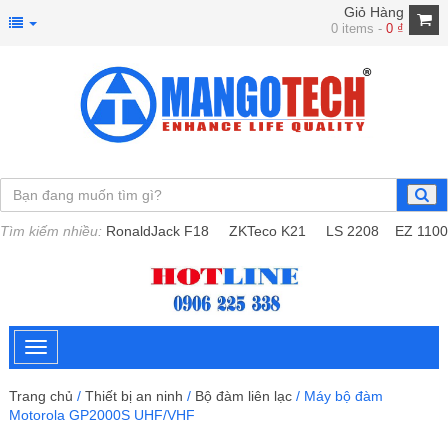
Giỏ Hàng
0 items -
0
₫
Tìm kiếm nhiều:
RonaldJack F18
ZKTeco K21
LS 2208
EZ 1100
Trang chủ
/
Thiết bị an ninh
/
Bộ đàm liên lạc
/ Máy bộ đàm
Motorola GP2000S UHF/VHF