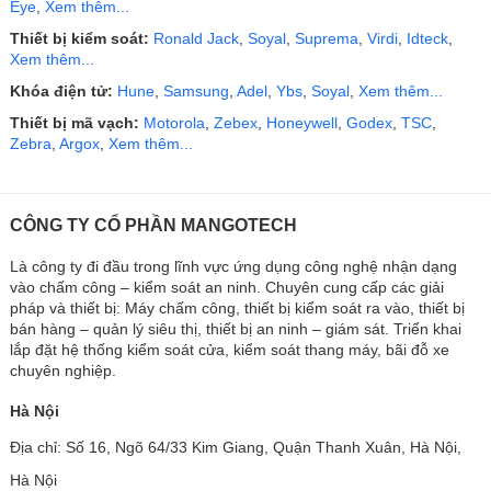
Eye
,
Xem thêm...
Thiết bị kiểm soát:
Ronald Jack
,
Soyal
,
Suprema
,
Virdi
,
Idteck
,
Xem thêm...
Khóa điện tử:
Hune
,
Samsung
,
Adel
,
Ybs
,
Soyal
,
Xem thêm...
Thiết bị mã vạch:
Motorola
,
Zebex
,
Honeywell
,
Godex
,
TSC
,
Zebra
,
Argox
,
Xem thêm...
CÔNG TY CỔ PHẦN MANGOTECH
Là công ty đi đầu trong lĩnh vực ứng dụng công nghệ nhận dạng
vào chấm công – kiểm soát an ninh. Chuyên cung cấp các giải
pháp và thiết bị: Máy chấm công, thiết bị kiểm soát ra vào, thiết bị
bán hàng – quản lý siêu thị, thiết bị an ninh – giám sát. Triển khai
lắp đặt hệ thống kiểm soát cửa, kiểm soát thang máy, bãi đỗ xe
chuyên nghiệp.
Hà Nội
Địa chỉ: Số 16, Ngõ 64/33 Kim Giang, Quận Thanh Xuân, Hà Nội,
Hà Nội