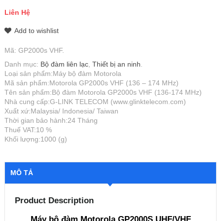
Liên Hệ
Add to wishlist
Mã:
GP2000s VHF
.
Danh mục:
Bộ đàm liên lạc
,
Thiết bị an ninh
.
Loại sản phẩm:Máy bộ đàm Motorola
Mã sản phẩm:Motorola GP2000s VHF (136 – 174 MHz)
Tên sản phẩm:Bộ đàm Motorola GP2000s VHF (136-174 MHz)
Nhà cung cấp:G-LINK TELECOM (www.glinktelecom.com)
Xuất xứ:Malaysia/ Indonesia/ Taiwan
Thời gian bảo hành:24 Tháng
Thuế VAT:10 %
Khối lượng:1000 (g)
MÔ TẢ
Product Description
Máy bộ đàm Motorola GP2000S UHF/VHF