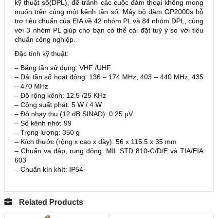
kỹ thuật số(DPL), để tránh các cuộc đàm thoại không mong
muốn trên cùng một kênh tần số. Máy bộ đàm GP2000s hỗ
trợ tiêu chuẩn của EIA về 42 nhóm PL và 84 nhóm DPL, cùng
với 3 nhóm PL giúp cho bạn có thể cài đặt tuỳ ý so với tiêu
chuẩn công nghiệp.
Đặc tính kỹ thuật:
– Băng tần sử dụng: VHF /UHF
– Dải tần số hoạt động: 136 – 174 MHz; 403 – 440 MHz, 435
– 470 MHz
– Độ rộng kênh: 12.5 /25 KHz
– Công suất phát: 5 W / 4 W
– Độ nhạy thu (12 dB SINAD): 0.25 µV
– Số kênh nhớ: 99
– Trọng lượng: 350 g
– Kích thước (rộng x cao x dày): 56 x 115.5 x 35 mm
– Chuẩn va đập, rung động: MIL STD 810-C/D/E và TIA/EIA
603
– Chuẩn kín khít: IP54
Related Products