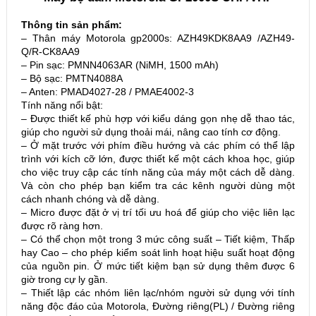
Thông tin sản phẩm:
– Thân máy Motorola gp2000s: AZH49KDK8AA9 /AZH49-
Q/R-CK8AA9
– Pin sạc: PMNN4063AR (NiMH, 1500 mAh)
– Bộ sạc: PMTN4088A
– Anten: PMAD4027-28 / PMAE4002-3
Tính năng nổi bật:
– Được thiết kế phù hợp với kiểu dáng gọn nhẹ dễ thao tác,
giúp cho người sử dụng thoải mái, nâng cao tính cơ động.
– Ở mặt trước với phím điều hướng và các phím có thể lập
trình với kích cỡ lớn, được thiết kế một cách khoa học, giúp
cho việc truy cập các tính năng của máy một cách dễ dàng.
Và còn cho phép bạn kiểm tra các kênh người dùng một
cách nhanh chóng và dễ dàng.
– Micro được đặt ở vị trí tối ưu hoá để giúp cho việc liên lạc
được rõ ràng hơn.
– Có thể chọn một trong 3 mức công suất – Tiết kiệm, Thấp
hay Cao – cho phép kiểm soát linh hoạt hiệu suất hoạt động
của nguồn pin. Ở mức tiết kiệm bạn sử dụng thêm được 6
giờ trong cự ly gần.
– Thiết lập các nhóm liên lạc/nhóm người sử dụng với tính
năng độc đáo của Motorola, Đường riêng(PL) / Đường riêng