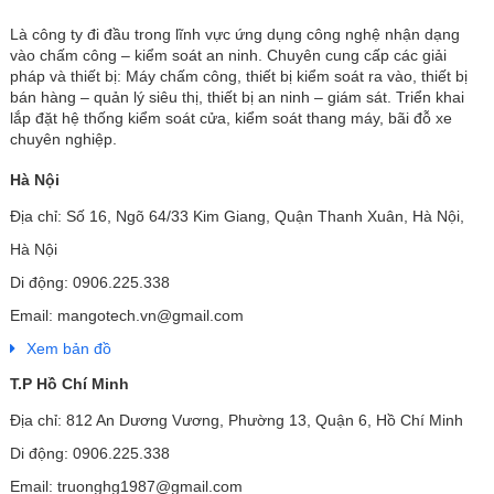
Là công ty đi đầu trong lĩnh vực ứng dụng công nghệ nhận dạng
vào chấm công – kiểm soát an ninh. Chuyên cung cấp các giải
pháp và thiết bị: Máy chấm công, thiết bị kiểm soát ra vào, thiết bị
bán hàng – quản lý siêu thị, thiết bị an ninh – giám sát. Triển khai
lắp đặt hệ thống kiểm soát cửa, kiểm soát thang máy, bãi đỗ xe
chuyên nghiệp.
Hà Nội
Địa chỉ: Số 16, Ngõ 64/33 Kim Giang, Quận Thanh Xuân, Hà Nội,
Hà Nội
Di động: 0906.225.338
Email: mangotech.vn@gmail.com
Xem bản đồ
T.P Hồ Chí Minh
Địa chỉ: 812 An Dương Vương, Phường 13, Quận 6, Hồ Chí Minh
Di động: 0906.225.338
Email: truonghg1987@gmail.com