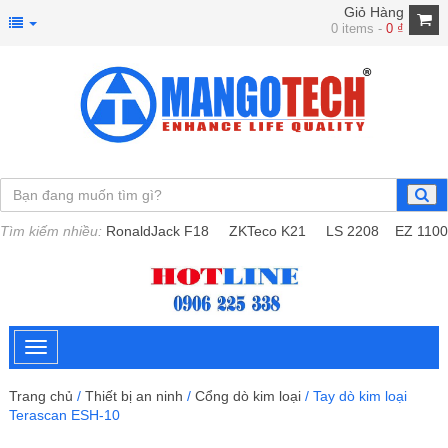
Giỏ Hàng
0 items -
0
₫
Tìm kiếm nhiều:
RonaldJack F18
ZKTeco K21
LS 2208
EZ 1100
Trang chủ
/
Thiết bị an ninh
/
Cổng dò kim loại
/ Tay dò kim loại
Terascan ESH-10