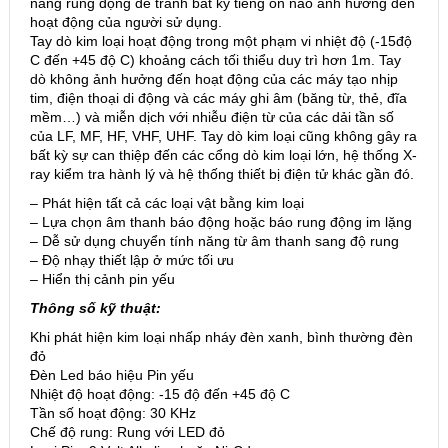
năng rung động để tránh bất kỳ tiếng ồn nào ảnh hưởng đến
hoạt động của người sử dụng.
Tay dò kim loại hoạt động trong một phạm vi nhiệt độ (-15độ
C đến +45 độ C) khoảng cách tối thiểu duy trì hơn 1m. Tay
dò không ảnh hưởng đến hoạt động của các máy tạo nhịp
tim, điện thoại di động và các máy ghi âm (băng từ, thẻ, đĩa
mềm…) và miễn dịch với nhiễu điện từ của các dải tần số
của LF, MF, HF, VHF, UHF. Tay dò kim loại cũng không gây ra
bất kỳ sự can thiệp đến các cổng dò kim loại lớn, hệ thống X-
ray kiểm tra hành lý và hệ thống thiết bị điện tử khác gần đó.
– Phát hiện tất cả các loại vật bằng kim loại
– Lựa chọn âm thanh báo động hoặc báo rung động im lặng
– Dễ sử dụng chuyển tính năng từ âm thanh sang độ rung
– Độ nhạy thiết lập ở mức tối ưu
– Hiển thị cảnh pin yếu
Thông số kỹ thuật:
Khi phát hiện kim loại nhấp nháy đèn xanh, bình thường đèn
đỏ
Đèn Led báo hiệu Pin yếu
Nhiệt độ hoạt động: -15 độ đến +45 độ C
Tần số hoạt động: 30 KHz
Chế độ rung: Rung với LED đỏ