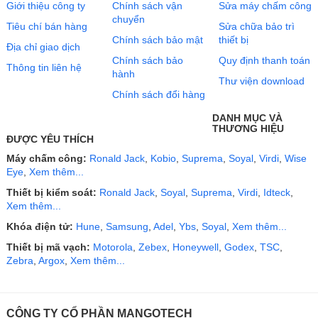
Giới thiệu công ty
Chính sách vận
Sửa máy chấm công
chuyển
Tiêu chí bán hàng
Sửa chữa bảo trì
Chính sách bảo mật
thiết bị
Địa chỉ giao dịch
Chính sách bảo
Quy định thanh toán
Thông tin liên hệ
hành
Thư viện download
Chính sách đổi hàng
DANH MỤC VÀ
THƯƠNG HIỆU
ĐƯỢC YÊU THÍCH
Máy chấm công:
Ronald Jack
,
Kobio
,
Suprema
,
Soyal
,
Virdi
,
Wise
Eye
,
Xem thêm...
Thiết bị kiểm soát:
Ronald Jack
,
Soyal
,
Suprema
,
Virdi
,
Idteck
,
Xem thêm...
Khóa điện tử:
Hune
,
Samsung
,
Adel
,
Ybs
,
Soyal
,
Xem thêm...
Thiết bị mã vạch:
Motorola
,
Zebex
,
Honeywell
,
Godex
,
TSC
,
Zebra
,
Argox
,
Xem thêm...
CÔNG TY CỔ PHẦN MANGOTECH