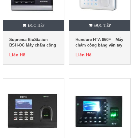
ĐỌC TIẾP
ĐỌC TIẾP
Suprema BioStation
Hundure HTA-860F – Máy
BSH-OC Máy chấm công
chấm công bằng vân tay
và kiểm soát cửa
và thẻ cảm ứng
Liên Hệ
Liên Hệ