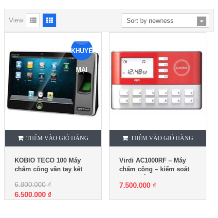
View
KHUYẾN
MẠI
THÊM VÀO GIỎ HÀNG
THÊM VÀO GIỎ HÀNG
KOBIO TECO 100 Máy
Virdi AC1000RF – Máy
chấm công vân tay kết
chấm công – kiểm soát
hợp chụp hình
ra vào bằng thẻ cảm ứng
6.800.000
₫
7.500.000
₫
6.500.000
₫