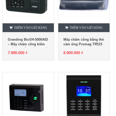
THÊM VÀO GIỎ HÀNG
THÊM VÀO GIỎ HÀNG
Granding BioSH-5000AID
Máy chấm công bằng thẻ
– Máy chấm công kiểm
cảm ứng Promag TR515
soát cửa bằng vân tay và
7.990.000
₫
6.900.000
₫
thẻ từ