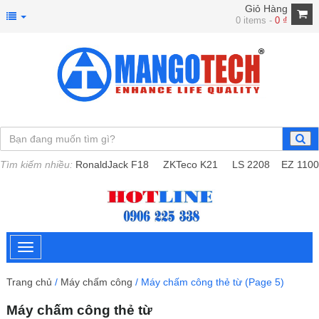
Giỏ Hàng
0 items -
0
₫
Tìm kiếm nhiều:
RonaldJack F18
ZKTeco K21
LS 2208
EZ 1100
Trang chủ
/
Máy chấm công
/ Máy chấm công thẻ từ (Page 5)
Máy chấm công thẻ từ