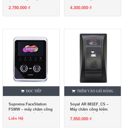
ứng
JACK 6868
2.780.000
₫
4.300.000
₫
ĐỌC TIẾP
THÊM VÀO GIỎ HÀNG
Suprema FaceStation
Soyal AR 881EF_CS –
FSMW – máy chấm công
Máy chấm công kiểm
kiểm soát ra vào bằng
soát ra vào bằng vân tay
Liên Hệ
7.850.000
₫
khuôn mặt và thẻ
và thẻ cảm ứng