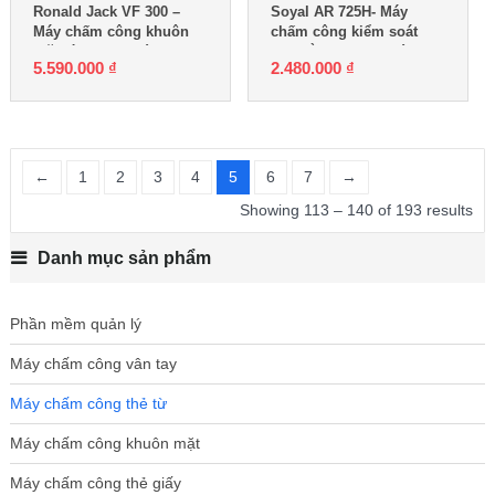
Ronald Jack VF 300 –
Soyal AR 725H- Máy
Máy chấm công khuôn
chấm công kiểm soát
mặt và thẻ cảm ứng
cửa bằng thẻ cảm ứng
5.590.000
₫
2.480.000
₫
←
1
2
3
4
5
6
7
→
Showing 113 – 140 of 193 results
Danh mục sản phẩm
Phần mềm quản lý
Máy chấm công vân tay
Máy chấm công thẻ từ
Máy chấm công khuôn mặt
Máy chấm công thẻ giấy