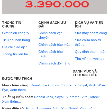
THÔNG TIN
CHÍNH SÁCH ƯU
DỊCH VỤ VÀ TIỆN
CHUNG
ĐÃI
ÍCH
Giới thiệu công ty
Chính sách vận
Sửa máy chấm công
chuyển
Tiêu chí bán hàng
Sửa chữa bảo trì
Chính sách bảo mật
thiết bị
Địa chỉ giao dịch
Chính sách bảo
Quy định thanh toán
Thông tin liên hệ
hành
Thư viện download
Chính sách đổi hàng
DANH MỤC VÀ
THƯƠNG HIỆU
ĐƯỢC YÊU THÍCH
Máy chấm công:
Ronald Jack
,
Kobio
,
Suprema
,
Soyal
,
Virdi
,
Wise
Eye
,
Xem thêm...
Thiết bị kiểm soát:
Ronald Jack
,
Soyal
,
Suprema
,
Virdi
,
Idteck
,
Xem thêm...
Khóa điện tử:
Hune
,
Samsung
,
Adel
,
Ybs
,
Soyal
,
Xem thêm...