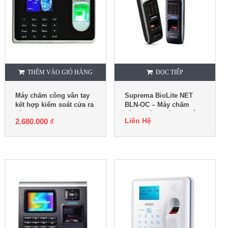
THÊM VÀO GIỎ HÀNG
ĐỌC TIẾP
Máy chấm công vân tay
Suprema BioLite NET
kết hợp kiểm soát cửa ra
BLN-OC – Máy chấm
vào Ronald Jack RJ550A
công kiểm soát cửa bằng
Liên Hệ
2.680.000
₫
vân tay, thẻ