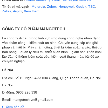
Thiết bị mã vạch:
Motorola
,
Zebex
,
Honeywell
,
Godex
,
TSC
,
Zebra
,
Argox
,
Xem thêm...
CÔNG TY CỔ PHẦN MANGOTECH
Là công ty đi đầu trong lĩnh vực ứng dụng công nghệ nhận dạng
vào chấm công – kiểm soát an ninh. Chuyên cung cấp các giải
pháp và thiết bị: Máy chấm công, thiết bị kiểm soát ra vào, thiết bị
bán hàng – quản lý siêu thị, thiết bị an ninh – giám sát. Triển khai
lắp đặt hệ thống kiểm soát cửa, kiểm soát thang máy, bãi đỗ xe
chuyên nghiệp.
Hà Nội
Địa chỉ: Số 16, Ngõ 64/33 Kim Giang, Quận Thanh Xuân, Hà Nội,
Hà Nội
Di động: 0906.225.338
Email: mangotech.vn@gmail.com
Xem bản đồ