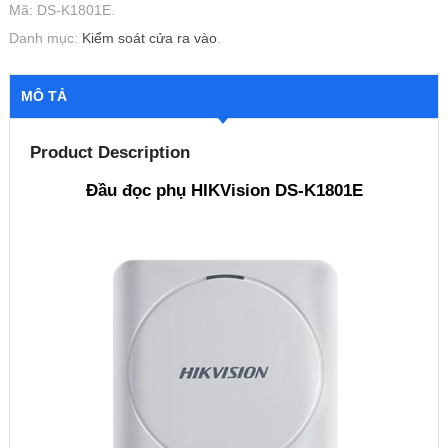
Mã:
DS-K1801E
.
Danh mục:
Kiểm soát cửa ra vào
.
MÔ TẢ
Product Description
Đầu đọc phụ HIKVision DS-K1801E