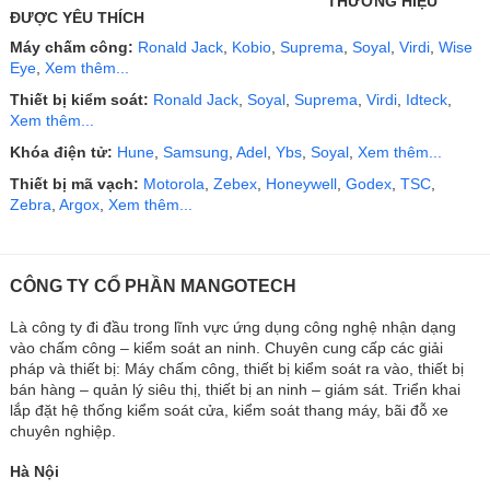
THƯƠNG HIỆU
ĐƯỢC YÊU THÍCH
Máy chấm công:
Ronald Jack
,
Kobio
,
Suprema
,
Soyal
,
Virdi
,
Wise
Eye
,
Xem thêm...
Thiết bị kiểm soát:
Ronald Jack
,
Soyal
,
Suprema
,
Virdi
,
Idteck
,
Xem thêm...
Khóa điện tử:
Hune
,
Samsung
,
Adel
,
Ybs
,
Soyal
,
Xem thêm...
Thiết bị mã vạch:
Motorola
,
Zebex
,
Honeywell
,
Godex
,
TSC
,
Zebra
,
Argox
,
Xem thêm...
CÔNG TY CỔ PHẦN MANGOTECH
Là công ty đi đầu trong lĩnh vực ứng dụng công nghệ nhận dạng
vào chấm công – kiểm soát an ninh. Chuyên cung cấp các giải
pháp và thiết bị: Máy chấm công, thiết bị kiểm soát ra vào, thiết bị
bán hàng – quản lý siêu thị, thiết bị an ninh – giám sát. Triển khai
lắp đặt hệ thống kiểm soát cửa, kiểm soát thang máy, bãi đỗ xe
chuyên nghiệp.
Hà Nội