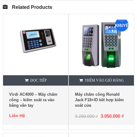
Related Products
KHUYẾN
MẠI
ĐỌC TIẾP
THÊM VÀO GIỎ HÀNG
Virdi AC4000 – Máy chấm
Máy chấm công Ronald
công – kiểm soát ra vào
Jack F18+ID kết hợp kiểm
bằng vân tay
soát cửa
Liên Hệ
3.050.000
₫
3.250.000
₫