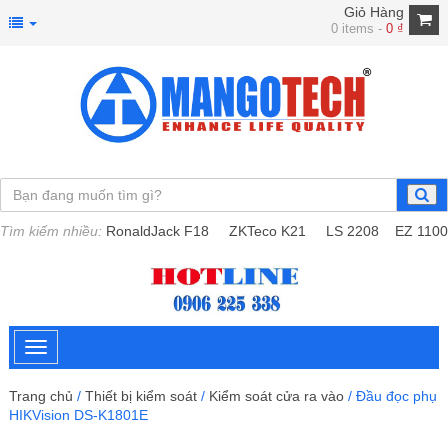
Giỏ Hàng
0 items -
0
₫
Tìm kiếm nhiều:
RonaldJack F18
ZKTeco K21
LS 2208
EZ 1100
Trang chủ
/
Thiết bị kiểm soát
/
Kiểm soát cửa ra vào
/ Đầu đọc phụ
HIKVision DS-K1801E