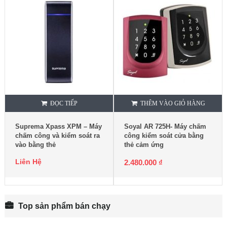
ĐỌC TIẾP
THÊM VÀO GIỎ HÀNG
Suprema Xpass XPM – Máy
Soyal AR 725H- Máy chấm
chấm công và kiểm soát ra
công kiểm soát cửa bằng
vào bằng thẻ
thẻ cảm ứng
Liên Hệ
2.480.000
₫
Top sản phẩm bán chạy