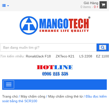
Giỏ Hàng
0 items -
0
₫
Tìm kiếm nhiều:
RonaldJack F18
ZKTeco K21
LS 2208
EZ 1100
Trang chủ
/
Máy chấm công
/
Máy chấm công thẻ từ
/ Đầu đọc kiểm
soát bằng thẻ SCR100