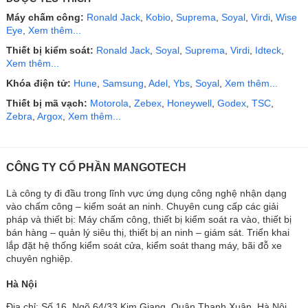
Máy chấm công:
Ronald Jack
,
Kobio
,
Suprema
,
Soyal
,
Virdi
,
Wise
Eye
,
Xem thêm...
Thiết bị kiểm soát:
Ronald Jack
,
Soyal
,
Suprema
,
Virdi
,
Idteck
,
Xem thêm...
Khóa điện tử:
Hune
,
Samsung
,
Adel
,
Ybs
,
Soyal
,
Xem thêm...
Thiết bị mã vạch:
Motorola
,
Zebex
,
Honeywell
,
Godex
,
TSC
,
Zebra
,
Argox
,
Xem thêm...
CÔNG TY CỔ PHẦN MANGOTECH
Là công ty đi đầu trong lĩnh vực ứng dụng công nghệ nhận dạng
vào chấm công – kiểm soát an ninh. Chuyên cung cấp các giải
pháp và thiết bị: Máy chấm công, thiết bị kiểm soát ra vào, thiết bị
bán hàng – quản lý siêu thị, thiết bị an ninh – giám sát. Triển khai
lắp đặt hệ thống kiểm soát cửa, kiểm soát thang máy, bãi đỗ xe
chuyên nghiệp.
Hà Nội
Địa chỉ: Số 16, Ngõ 64/33 Kim Giang, Quận Thanh Xuân, Hà Nội,