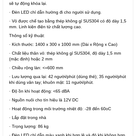
sẽ tự động khóa lại.
· Đèn LED chỉ dẫn hường đi cho người sử dụng.
· Vỏ được chế tạo bằng thép không gỉ SUS304 có độ dày 1,5
mm. Linh kiện điện tử chất lượng cao.
Thông số kỹ thuật:
· Kích thước: 1400 x 300 x 1000 mm (Dài x Rộng x Cao)
· Chất liệu thân vỏ: thép không gỉ SUS304, độ dày 1,5 mm
(mặc định) hoặc 2 mm
· Chiều rộng làn: <=600 mm
· Lưu lượng qua lại: 42 người/phút (dùng thẻ); 35 người/phút
khi dùng vân tay; khuôn mặt: 11 người/phút.
· Độ ồn khi hoạt động: <65 dBA
· Nguồn nuôi cho tín hiệu là 12V DC
· Hoạt động trong môi trường nhiệt độ: -28 đến 60oC
· Lắp đặt trong nhà
· Trọng lượng: 86 kg
· Đèn LED chỉ dẫn màu xanh khi hợp lệ và đỏ khi không hợp