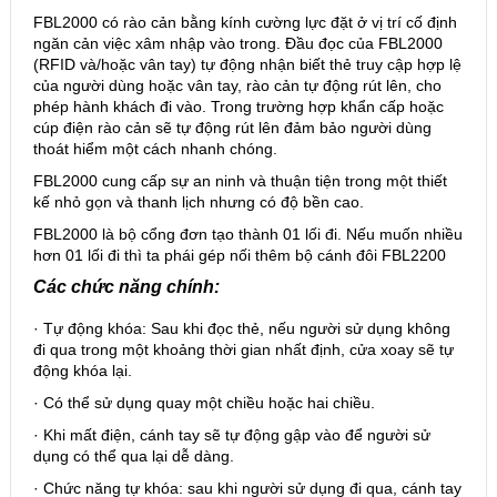
FBL2000 có rào cản bằng kính cường lực đặt ở vị trí cố định
ngăn cản việc xâm nhập vào trong. Đầu đọc của FBL2000
(RFID và/hoặc vân tay) tự động nhận biết thẻ truy cập hợp lệ
của người dùng hoặc vân tay, rào cản tự động rút lên, cho
phép hành khách đi vào. Trong trường hợp khẩn cấp hoặc
cúp điện rào cản sẽ tự động rút lên đảm bảo người dùng
thoát hiểm một cách nhanh chóng.
FBL2000 cung cấp sự an ninh và thuận tiện trong một thiết
kế nhỏ gọn và thanh lịch nhưng có độ bền cao.
FBL2000 là bộ cổng đơn tạo thành 01 lối đi. Nếu muốn nhiều
hơn 01 lối đi thì ta phái gép nối thêm bộ cánh đôi FBL2200
Các chức năng chính:
· Tự động khóa: Sau khi đọc thẻ, nếu người sử dụng không
đi qua trong một khoảng thời gian nhất định, cửa xoay sẽ tự
động khóa lại.
· Có thể sử dụng quay một chiều hoặc hai chiều.
· Khi mất điện, cánh tay sẽ tự động gập vào để người sử
dụng có thể qua lại dễ dàng.
· Chức năng tự khóa: sau khi người sử dụng đi qua, cánh tay