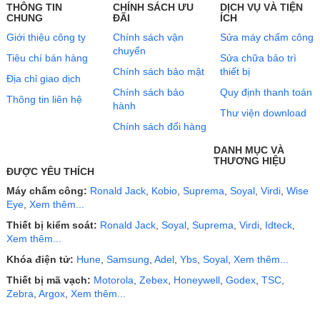
THÔNG TIN
CHÍNH SÁCH ƯU
DỊCH VỤ VÀ TIỆN
CHUNG
ĐÃI
ÍCH
Giới thiệu công ty
Chính sách vận
Sửa máy chấm công
chuyển
Tiêu chí bán hàng
Sửa chữa bảo trì
Chính sách bảo mật
thiết bị
Địa chỉ giao dịch
Chính sách bảo
Quy định thanh toán
Thông tin liên hệ
hành
Thư viện download
Chính sách đổi hàng
DANH MỤC VÀ
THƯƠNG HIỆU
ĐƯỢC YÊU THÍCH
Máy chấm công:
Ronald Jack
,
Kobio
,
Suprema
,
Soyal
,
Virdi
,
Wise
Eye
,
Xem thêm...
Thiết bị kiểm soát:
Ronald Jack
,
Soyal
,
Suprema
,
Virdi
,
Idteck
,
Xem thêm...
Khóa điện tử:
Hune
,
Samsung
,
Adel
,
Ybs
,
Soyal
,
Xem thêm...
Thiết bị mã vạch:
Motorola
,
Zebex
,
Honeywell
,
Godex
,
TSC
,
Zebra
,
Argox
,
Xem thêm...