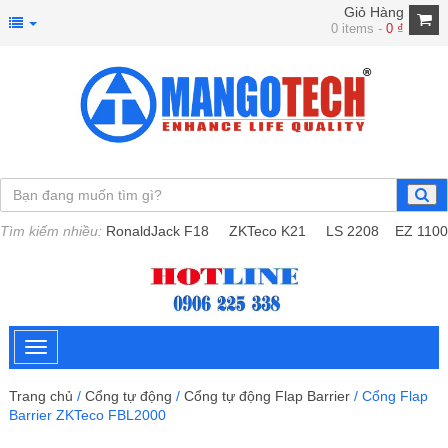
Giỏ Hàng
0 items -
0
₫
Tìm kiếm nhiều:
RonaldJack F18
ZKTeco K21
LS 2208
EZ 1100
Trang chủ
/
Cổng tự động
/
Cổng tự động Flap Barrier
/ Cổng Flap
Barrier ZKTeco FBL2000