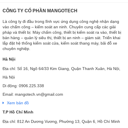
CÔNG TY CỔ PHẦN MANGOTECH
Là công ty đi đầu trong lĩnh vực ứng dụng công nghệ nhận dạng
vào chấm công – kiểm soát an ninh. Chuyên cung cấp các giải
pháp và thiết bị: Máy chấm công, thiết bị kiểm soát ra vào, thiết bị
bán hàng – quản lý siêu thị, thiết bị an ninh – giám sát. Triển khai
lắp đặt hệ thống kiểm soát cửa, kiểm soát thang máy, bãi đỗ xe
chuyên nghiệp.
Hà Nội
Địa chỉ: Số 16, Ngõ 64/33 Kim Giang, Quận Thanh Xuân, Hà Nội,
Hà Nội
Di động: 0906.225.338
Email: mangotech.vn@gmail.com
Xem bản đồ
T.P Hồ Chí Minh
Địa chỉ: 812 An Dương Vương, Phường 13, Quận 6, Hồ Chí Minh