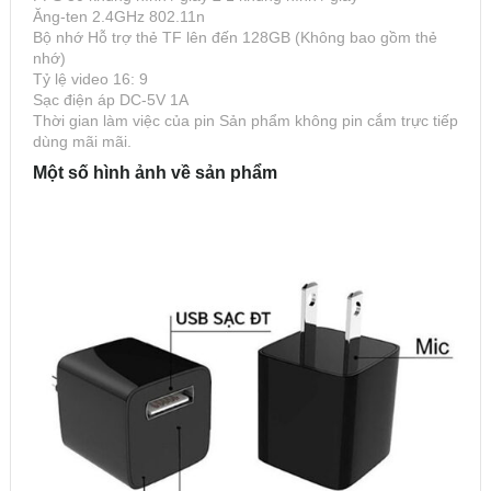
Ăng-ten 2.4GHz 802.11n
Bộ nhớ Hỗ trợ thẻ TF lên đến 128GB (Không bao gồm thẻ
nhớ)
Tỷ lệ video 16: 9
Sạc điện áp DC-5V 1A
Thời gian làm việc của pin Sản phẩm không pin cắm trực tiếp
dùng mãi mãi.
Một số hình ảnh về sản phẩm