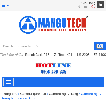
Giỏ Hàng
0 items -
0
₫
Tìm kiếm nhiều:
RonaldJack F18
ZKTeco K21
LS 2208
EZ 1100
Trang chủ
/
Camera quan sát
/
Camera ngụy trang
/ Camera ngụy
trang hình củ sạc GI06