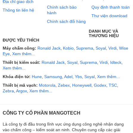
Địa chỉ giao dịch
Chính sách bảo
Quy định thanh toán
Thông tin liên hệ
hành
Thư viện download
Chính sách đổi hàng
DANH MỤC VÀ
THƯƠNG HIỆU
ĐƯỢC YÊU THÍCH
Máy chấm công:
Ronald Jack
,
Kobio
,
Suprema
,
Soyal
,
Virdi
,
Wise
Eye
,
Xem thêm...
Thiết bị kiểm soát:
Ronald Jack
,
Soyal
,
Suprema
,
Virdi
,
Idteck
,
Xem thêm...
Khóa điện tử:
Hune
,
Samsung
,
Adel
,
Ybs
,
Soyal
,
Xem thêm...
Thiết bị mã vạch:
Motorola
,
Zebex
,
Honeywell
,
Godex
,
TSC
,
Zebra
,
Argox
,
Xem thêm...
CÔNG TY CỔ PHẦN MANGOTECH
Là công ty đi đầu trong lĩnh vực ứng dụng công nghệ nhận dạng
vào chấm công – kiểm soát an ninh. Chuyên cung cấp các giải