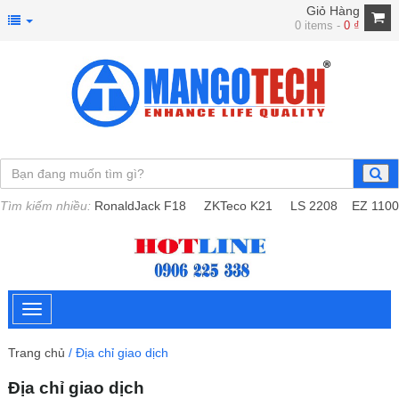
Giỏ Hàng
0 items -
0
₫
Tìm kiếm nhiều:
RonaldJack F18
ZKTeco K21
LS 2208
EZ 1100
Trang chủ
/
Địa chỉ giao dịch
Địa chỉ giao dịch