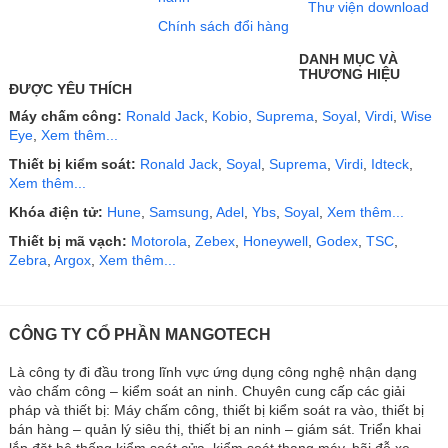
Thư viện download
Chính sách đổi hàng
DANH MỤC VÀ
THƯƠNG HIỆU
ĐƯỢC YÊU THÍCH
Máy chấm công:
Ronald Jack
,
Kobio
,
Suprema
,
Soyal
,
Virdi
,
Wise
Eye
,
Xem thêm...
Thiết bị kiểm soát:
Ronald Jack
,
Soyal
,
Suprema
,
Virdi
,
Idteck
,
Xem thêm...
Khóa điện tử:
Hune
,
Samsung
,
Adel
,
Ybs
,
Soyal
,
Xem thêm...
Thiết bị mã vạch:
Motorola
,
Zebex
,
Honeywell
,
Godex
,
TSC
,
Zebra
,
Argox
,
Xem thêm...
CÔNG TY CỔ PHẦN MANGOTECH
Là công ty đi đầu trong lĩnh vực ứng dụng công nghệ nhận dạng
vào chấm công – kiểm soát an ninh. Chuyên cung cấp các giải
pháp và thiết bị: Máy chấm công, thiết bị kiểm soát ra vào, thiết bị
bán hàng – quản lý siêu thị, thiết bị an ninh – giám sát. Triển khai
lắp đặt hệ thống kiểm soát cửa, kiểm soát thang máy, bãi đỗ xe